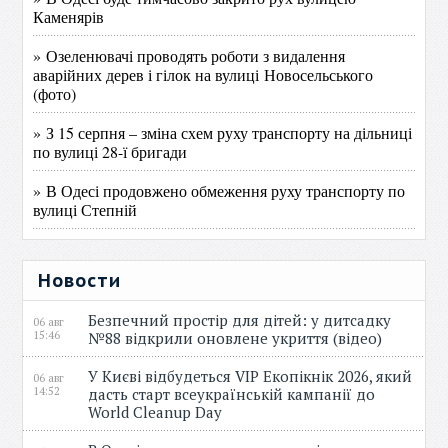
Каменярів
» Озеленювачі проводять роботи з видалення
аварійних дерев і гілок на вулиці Новосельського
(фото)
» З 15 серпня – зміна схем руху транспорту на дільниці
по вулиці 28-ї бригади
» В Одесі продовжено обмеження руху транспорту по
вулиці Степній
Новости
Безпечний простір для дітей: у дитсадку
06 авг
15:46
№88 відкрили оновлене укриття (відео)
У Києві відбудеться VIP Екопікнік 2026, який
06 авг
14:52
дасть старт всеукраїнській кампанії до
World Cleanup Day