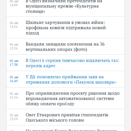
В Одесі визначили претендентів на
06 авг
14:00
муніципальну премію «Культурна
столиця»
Шкільне харчування в умовах війни:
06 авг
13:26
профільна комісія підтримала новий
підхід
Вандали знищили озеленення на 36
06 авг
12:26
вертикальних опорах (фото)
В Одесі 6 серпня тимчасово відключать газ:
05 авг
17:38
перелік адрес
У Дії поновлено приймання заяв на
05 авг
16:49
отримання допомоги «Пакунок школяра»
Про оприлюднення проєкту рішення щодо
05 авг
15:24
впровадження автоматизованої системи
обліку оплати проїзду
Олег Етнарович привітав стипендіатів
05 авг
13:59
Одеського міського голови