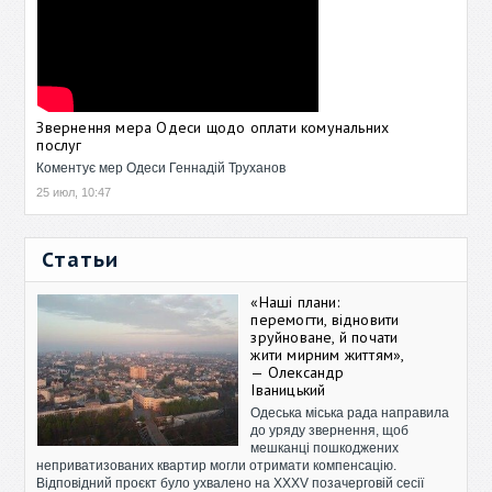
Звернення мера Одеси щодо оплати комунальних
послуг
Коментує мер Одеси Геннадій Труханов
25 июл, 10:47
Статьи
«Наші плани:
перемогти, відновити
зруйноване, й почати
жити мирним життям»,
— Олександр
Іваницький
Одеська міська рада направила
до уряду звернення, щоб
мешканці пошкоджених
неприватизованих квартир могли отримати компенсацію.
Відповідний проєкт було ухвалено на XXXV позачерговій сесії