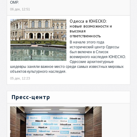
ОМР.
06 дек, 12:51
Одесса в ЮНЕСКО:
новые возможности и
высокая
ответственность
В начале этого года
исторический центр Одессы
был включен в Список
всемирного наследия ЮНЕСКО.
Одесские архитектурные
шедевры заняли важное место среди самых известных мировых
объектов культурного наследия.
05 дек, 12:23
Пресс-центр