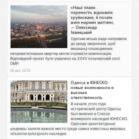
«Наші плани:
перемогти, відновити
зруйноване, й почати
жити мирним життям»,
— Олександр
Іваницький
Одеська міська рада направила
до уряду звернення, щоб
мешканці пошкоджених
неприватизованих квартир могли отримати компенсацію.
Відповідний проєкт було ухвалено на XXXV позачерговій сесії
ОМР.
06 дек, 12:51
Одесса в ЮНЕСКО:
новые возможности и
высокая
ответственность
В начале этого года
исторический центр Одессы
был включен в Список
всемирного наследия ЮНЕСКО.
Одесские архитектурные
шедевры заняли важное место среди самых известных мировых
объектов культурного наследия.