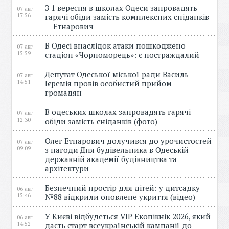
З 1 вересня в школах Одеси запровадять
07 авг
17:56
гарячі обіди замість комплексних сніданків
— Етнарович
В Одесі внаслідок атаки пошкоджено
07 авг
15:59
стадіон «Чорноморець»: є постраждалий
Депутат Одеської міської ради Василь
07 авг
14:51
Ієремія провів особистий прийом
громадян
В одеських школах запровадять гарячі
07 авг
12:30
обіди замість сніданків (фото)
Олег Етнарович долучився до урочистостей
07 авг
09:09
з нагоди Дня будівельника в Одеській
державній академії будівництва та
архітектури
Безпечний простір для дітей: у дитсадку
06 авг
15:46
№88 відкрили оновлене укриття (відео)
У Києві відбудеться VIP Екопікнік 2026, який
06 авг
14:52
дасть старт всеукраїнській кампанії до