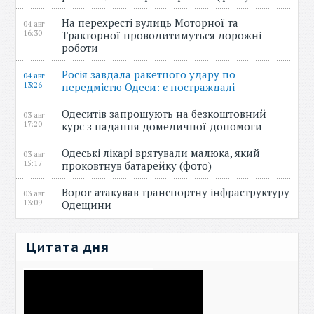
На перехресті вулиць Моторної та
04 авг
16:30
Тракторної проводитимуться дорожні
роботи
Росія завдала ракетного удару по
04 авг
13:26
передмістю Одеси: є постраждалі
Одеситів запрошують на безкоштовний
03 авг
17:20
курс з надання домедичної допомоги
Одеські лікарі врятували малюка, який
03 авг
15:17
проковтнув батарейку (фото)
Ворог атакував транспортну інфраструктуру
03 авг
13:09
Одещини
Цитата дня