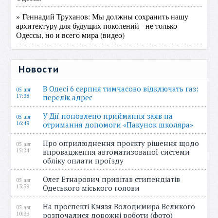
» Геннадий Труханов: Мы должны сохранить нашу
архитектуру для будущих поколений - не только
Одессы, но и всего мира (видео)
Новости
В Одесі 6 серпня тимчасово відключать газ:
05 авг
17:38
перелік адрес
У Дії поновлено приймання заяв на
05 авг
16:49
отримання допомоги «Пакунок школяра»
Про оприлюднення проєкту рішення щодо
05 авг
15:24
впровадження автоматизованої системи
обліку оплати проїзду
Олег Етнарович привітав стипендіатів
05 авг
13:59
Одеського міського голови
На проспекті Князя Володимира Великого
05 авг
10:33
розпочалися дорожні роботи (фото)