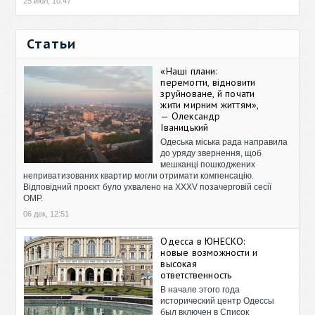
25 июл, 10:47
Статьи
«Наші плани:
перемогти, відновити
зруйноване, й почати
жити мирним життям»,
— Олександр
Іваницький
Одеська міська рада направила
до уряду звернення, щоб
мешканці пошкоджених
неприватизованих квартир могли отримати компенсацію.
Відповідний проєкт було ухвалено на XXXV позачерговій сесії
ОМР.
06 дек, 12:51
Одесса в ЮНЕСКО:
новые возможности и
высокая
ответственность
В начале этого года
исторический центр Одессы
был включен в Список