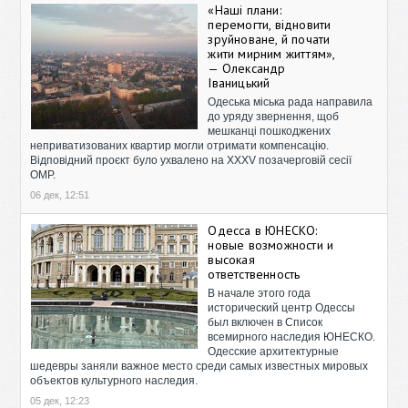
«Наші плани:
перемогти, відновити
зруйноване, й почати
жити мирним життям»,
— Олександр
Іваницький
Одеська міська рада направила
до уряду звернення, щоб
мешканці пошкоджених
неприватизованих квартир могли отримати компенсацію.
Відповідний проєкт було ухвалено на XXXV позачерговій сесії
ОМР.
06 дек, 12:51
Одесса в ЮНЕСКО:
новые возможности и
высокая
ответственность
В начале этого года
исторический центр Одессы
был включен в Список
всемирного наследия ЮНЕСКО.
Одесские архитектурные
шедевры заняли важное место среди самых известных мировых
объектов культурного наследия.
05 дек, 12:23