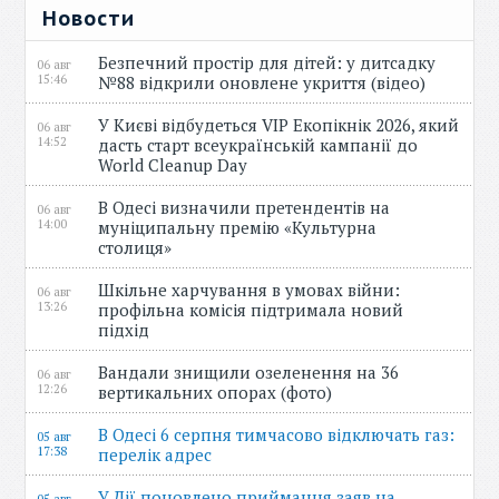
Новости
Безпечний простір для дітей: у дитсадку
06 авг
15:46
№88 відкрили оновлене укриття (відео)
У Києві відбудеться VIP Екопікнік 2026, який
06 авг
14:52
дасть старт всеукраїнській кампанії до
World Cleanup Day
В Одесі визначили претендентів на
06 авг
14:00
муніципальну премію «Культурна
столиця»
Шкільне харчування в умовах війни:
06 авг
13:26
профільна комісія підтримала новий
підхід
Вандали знищили озеленення на 36
06 авг
12:26
вертикальних опорах (фото)
В Одесі 6 серпня тимчасово відключать газ:
05 авг
17:38
перелік адрес
У Дії поновлено приймання заяв на