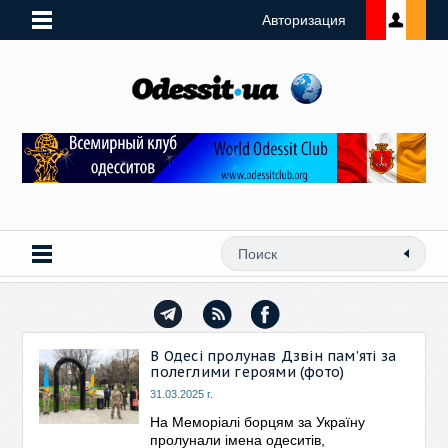
Авторизация
В Одесі пролунав Дзвін памʼяті за
полеглими героями (фото)
31.03.2025 г.
На Меморіалі борцям за Україну
пролунали імена одеситів,