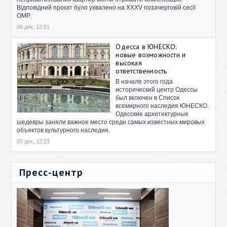
Відповідний проєкт було ухвалено на XXXV позачерговій сесії
ОМР.
06 дек, 12:51
Одесса в ЮНЕСКО:
новые возможности и
высокая
ответственность
В начале этого года
исторический центр Одессы
был включен в Список
всемирного наследия ЮНЕСКО.
Одесские архитектурные
шедевры заняли важное место среди самых известных мировых
объектов культурного наследия.
05 дек, 12:23
Пресс-центр