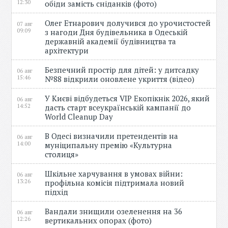
12:30
обіди замість сніданків (фото)
Олег Етнарович долучився до урочистостей
07 авг
09:09
з нагоди Дня будівельника в Одеській
державній академії будівництва та
архітектури
Безпечний простір для дітей: у дитсадку
06 авг
15:46
№88 відкрили оновлене укриття (відео)
У Києві відбудеться VIP Екопікнік 2026, який
06 авг
14:52
дасть старт всеукраїнській кампанії до
World Cleanup Day
В Одесі визначили претендентів на
06 авг
14:00
муніципальну премію «Культурна
столиця»
Шкільне харчування в умовах війни:
06 авг
13:26
профільна комісія підтримала новий
підхід
Вандали знищили озеленення на 36
06 авг
12:26
вертикальних опорах (фото)