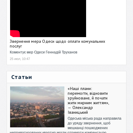
Звернення мера Одеси щодо оплати комунальних
послуг
Коментує мер Одеси Геннадій Труханов
25 июл, 10:47
Статьи
«Наші плани:
перемогти, відновити
зруйноване, й почати
жити мирним життям»,
— Олександр
Іваницький
Одеська міська рада направила
до уряду звернення, щоб
мешканці пошкоджених
неприватизованих квартир могли отримати компенсацію.