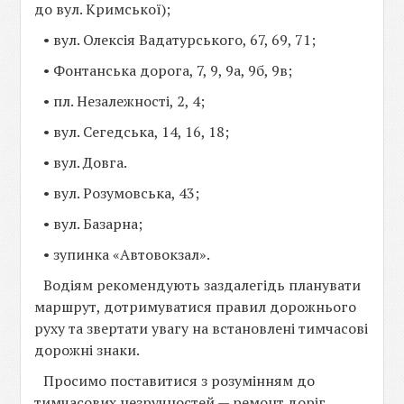
до вул. Кримської);
• вул. Олексія Вадатурського, 67, 69, 71;
• Фонтанська дорога, 7, 9, 9а, 9б, 9в;
• пл. Незалежності, 2, 4;
• вул. Сегедська, 14, 16, 18;
• вул. Довга.
• вул. Розумовська, 43;
• вул. Базарна;
• зупинка «Автовокзал».
Водіям рекомендують заздалегідь планувати
маршрут, дотримуватися правил дорожнього
руху та звертати увагу на встановлені тимчасові
дорожні знаки.
Просимо поставитися з розумінням до
тимчасових незручностей — ремонт доріг