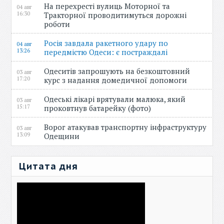
На перехресті вулиць Моторної та
04 авг
16:30
Тракторної проводитимуться дорожні
роботи
Росія завдала ракетного удару по
04 авг
13:26
передмістю Одеси: є постраждалі
Одеситів запрошують на безкоштовний
03 авг
17:20
курс з надання домедичної допомоги
Одеські лікарі врятували малюка, який
03 авг
15:17
проковтнув батарейку (фото)
Ворог атакував транспортну інфраструктуру
03 авг
13:09
Одещини
Цитата дня