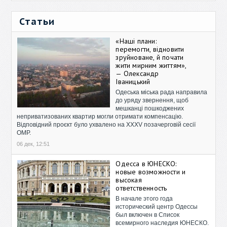
Статьи
«Наші плани:
перемогти, відновити
зруйноване, й почати
жити мирним життям»,
— Олександр
Іваницький
Одеська міська рада направила
до уряду звернення, щоб
мешканці пошкоджених
неприватизованих квартир могли отримати компенсацію.
Відповідний проєкт було ухвалено на XXXV позачерговій сесії
ОМР.
06 дек, 12:51
Одесса в ЮНЕСКО:
новые возможности и
высокая
ответственность
В начале этого года
исторический центр Одессы
был включен в Список
всемирного наследия ЮНЕСКО.