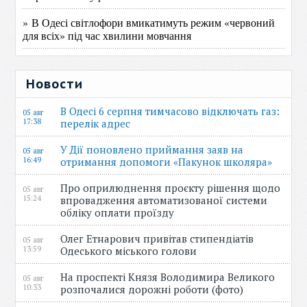
» В Одесі світлофори вмикатимуть режим «червоний
для всіх» під час хвилини мовчання
Новости
В Одесі 6 серпня тимчасово відключать газ:
05 авг
17:38
перелік адрес
У Дії поновлено приймання заяв на
05 авг
16:49
отримання допомоги «Пакунок школяра»
Про оприлюднення проєкту рішення щодо
05 авг
15:24
впровадження автоматизованої системи
обліку оплати проїзду
Олег Етнарович привітав стипендіатів
05 авг
13:59
Одеського міського голови
На проспекті Князя Володимира Великого
05 авг
10:33
розпочалися дорожні роботи (фото)