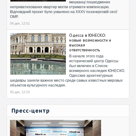
мешканці пошкоджених
неприватизованих квартир могли отримати компенсацію.
Відповідний проєкт було ухвалено на XXXV позачерговій сесії
ОМР.
06 дек, 12:51
Одесса в ЮНЕСКО:
новые возможности и
высокая
ответственность
В начале этого года
исторический центр Одессы
был включен в Список
всемирного наследия ЮНЕСКО.
Одесские архитектурные
шедевры заняли важное место среди самых известных мировых
объектов культурного наследия.
05 дек, 12:23
Пресс-центр