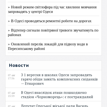
» Новий режим світлофора під час хвилини мовчання
запровадять у центрі Одеси
» В Одесі проводяться ремонтні роботи на дорогах
» Відтепер сигнали повітряної тривоги звучатимуть по
районах
» Оновлений перелік локацій для підвозу води в
Пересипському районі
Новости
З 1 вересня в школах Одеси запровадять
07 авг
17:56
гарячі обіди замість комплексних сніданків
— Етнарович
В Одесі внаслідок атаки пошкоджено
07 авг
15:59
стадіон «Чорноморець»: є постраждалий
Депутат Одеської міської ради Василь
07 авг