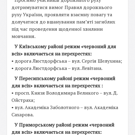
Просимо учасників дорожнього руху
дотримуватися вимог Правил дорожнього
руху України, проявляти взаємну повагу та
долучатися до вшанування пам’яті загиблих
під час проведення щоденної хвилини
мовчання.
У Київському районі режим «червоний для
всіх» включається на перехрестях:
• дорога Люстдорфська – вул. Сергія Шелухина;
• дорога Люстдорфська – вул. Левітана.
У Пересипському районі режим «червоний
для всіх» включається на перехрестях :
• просп. Князя Володимира Великого – вул. Д.
Ойстраха;
• вул. Академіка Заболотного – вул. Академіка
Сахарова.
У Приморському районі режим «червоний
для всіх» включається на перехрестях: