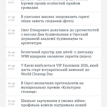
14:51
Ієремія провів особистий прийом
громадян
В одеських школах запровадять гарячі
07 авг
12:30
обіди замість сніданків (фото)
Олег Етнарович долучився до урочистостей
07 авг
09:09
з нагоди Дня будівельника в Одеській
державній академії будівництва та
архітектури
Безпечний простір для дітей: у дитсадку
06 авг
15:46
№88 відкрили оновлене укриття (відео)
У Києві відбудеться VIP Екопікнік 2026, який
06 авг
14:52
дасть старт всеукраїнській кампанії до
World Cleanup Day
В Одесі визначили претендентів на
06 авг
14:00
муніципальну премію «Культурна
столиця»
Шкільне харчування в умовах війни:
06 авг
13:26
профільна комісія підтримала новий