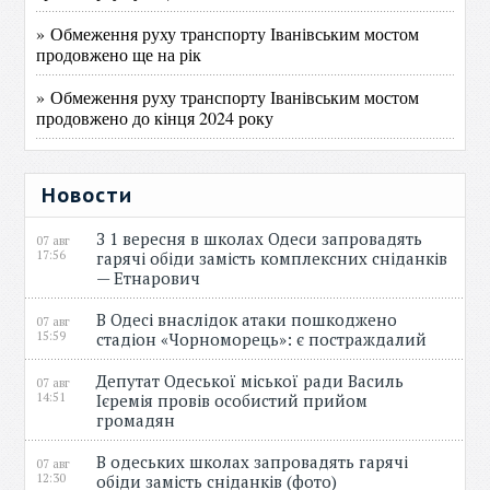
» Обмеження руху транспорту Іванівським мостом
продовжено ще на рік
» Обмеження руху транспорту Іванівським мостом
продовжено до кінця 2024 року
Новости
З 1 вересня в школах Одеси запровадять
07 авг
17:56
гарячі обіди замість комплексних сніданків
— Етнарович
В Одесі внаслідок атаки пошкоджено
07 авг
15:59
стадіон «Чорноморець»: є постраждалий
Депутат Одеської міської ради Василь
07 авг
14:51
Ієремія провів особистий прийом
громадян
В одеських школах запровадять гарячі
07 авг
12:30
обіди замість сніданків (фото)