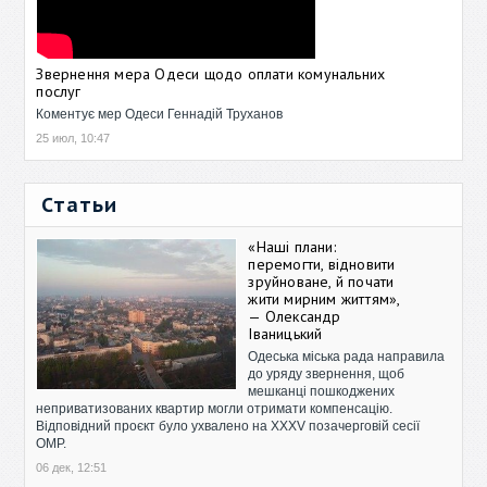
Звернення мера Одеси щодо оплати комунальних
послуг
Коментує мер Одеси Геннадій Труханов
25 июл, 10:47
Статьи
«Наші плани:
перемогти, відновити
зруйноване, й почати
жити мирним життям»,
— Олександр
Іваницький
Одеська міська рада направила
до уряду звернення, щоб
мешканці пошкоджених
неприватизованих квартир могли отримати компенсацію.
Відповідний проєкт було ухвалено на XXXV позачерговій сесії
ОМР.
06 дек, 12:51