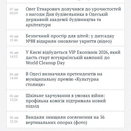
Олег Етнарович долучився до урочистостей
07 авг
09:09
з нагоди Дня будівельника в Одеській
державній академії будівництва та
архітектури
Безпечний простір для дітей: у дитсадку
06 авг
15:46
№88 відкрили оновлене укриття (відео)
У Києві відбудеться VIP Екопікнік 2026, який
06 авг
14:52
дасть старт всеукраїнській кампанії до
World Cleanup Day
В Одесі визначили претендентів на
06 авг
14:00
муніципальну премію «Культурна
столиця»
Шкільне харчування в умовах війни:
06 авг
13:26
профільна комісія підтримала новий
підхід
Вандали знищили озеленення на 36
06 авг
12:26
вертикальних опорах (фото)