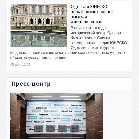
Одесса в ЮНЕСКО:
новые возможности и
высокая
ответственность
В начале этого года
исторический центр Одессы
был включен в Список
всемирного наследия ЮНЕСКО.
Одесские архитектурные
шедевры заняли важное место среди самых известных мировых
объектов культурного наследия.
05 дек, 12:23
Пресс-центр