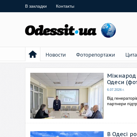
В закладки
Контакты
Новости
Фоторепортажи
Цита
Міжнарод
Одеси (фо
6.07.2026 г.
Від генераторі
партнери підт
В Одесі р