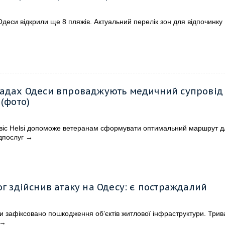
деси відкрили ще 8 пляжів. Актуальний перелік зон для відпочинку
адах Одеси впроваджують медичний супровід
 (фото)
іс Helsi допоможе ветеранам сформувати оптимальний маршрут д
дпослуг
→
ог здійснив атаку на Одесу: є постраждалий
и зафіксовано пошкодження об’єктів житлової інфраструктури. Трив
→