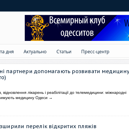
та дня
Актуально
Статьи
Пресс-центр
ні партнери допомагають розвивати медицин
то)
в, відновлення лікарень і реабілітації до телемедицини: міжнародні
римують медицину Одеси
→
озширили перелік відкритих пляжів