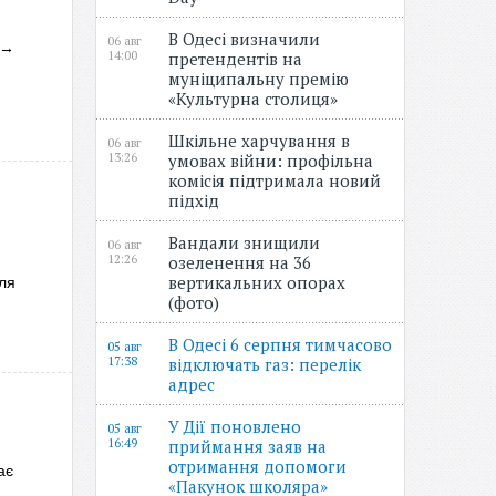
В Одесі визначили
06 авг
→
14:00
претендентів на
муніципальну премію
«Культурна столиця»
Шкільне харчування в
06 авг
13:26
умовах війни: профільна
комісія підтримала новий
підхід
Вандали знищили
06 авг
12:26
озеленення на 36
вертикальних опорах
ля
(фото)
В Одесі 6 серпня тимчасово
05 авг
17:38
відключать газ: перелік
адрес
У Дії поновлено
05 авг
16:49
приймання заяв на
отримання допомоги
ає
«Пакунок школяра»