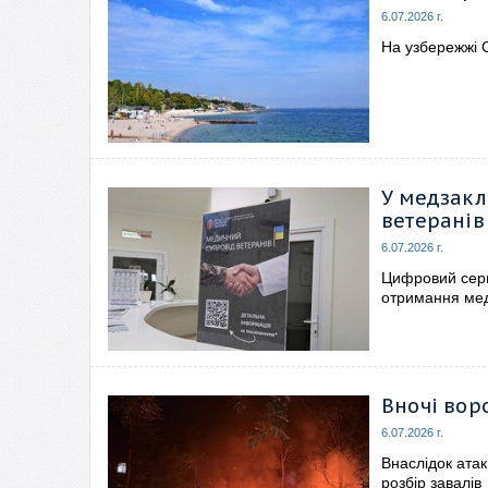
6.07.2026 г.
На узбережжі О
У медзакл
ветеранів
6.07.2026 г.
Цифровий серв
отримання ме
Вночі вор
6.07.2026 г.
Внаслідок атак
розбір завалів