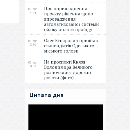
Про оприлюднення
05 авг
15:24
проєкту рішення щодо
впровадження
автоматизованої системи
обліку оплати проїзду
Олег Етнарович привітав
05 авг
13:59
стипендіатів Одеського
міського голови
На проспекті Князя
05 авг
10:33
Володимира Великого
розпочалися дорожні
роботи (фото)
Цитата дня