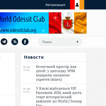
Авторизация
Новости
у
Безпечний простір для
06 авг
15:46
дітей: у дитсадку №88
відкрили оновлене
укриття (відео)
У Києві відбудеться VIP
06 авг
14:52
Екопікнік 2026, який дасть
старт всеукраїнській
кампанії до World Cleanup
Day