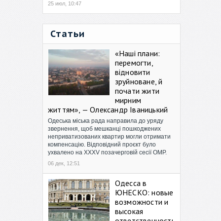
25 июл, 10:47
Статьи
«Наші плани:
перемогти,
відновити
зруйноване, й
почати жити
мирним
життям», — Олександр Іваницький
Одеська міська рада направила до уряду
звернення, щоб мешканці пошкоджених
неприватизованих квартир могли отримати
компенсацію. Відповідний проєкт було
ухвалено на XXXV позачерговій сесії ОМР.
06 дек, 12:51
Одесса в
ЮНЕСКО: новые
возможности и
высокая
ответственность