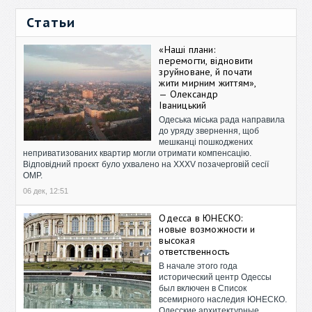
Статьи
«Наші плани:
перемогти, відновити
зруйноване, й почати
жити мирним життям»,
— Олександр
Іваницький
Одеська міська рада направила
до уряду звернення, щоб
мешканці пошкоджених
неприватизованих квартир могли отримати компенсацію.
Відповідний проєкт було ухвалено на XXXV позачерговій сесії
ОМР.
06 дек, 12:51
Одесса в ЮНЕСКО:
новые возможности и
высокая
ответственность
В начале этого года
исторический центр Одессы
был включен в Список
всемирного наследия ЮНЕСКО.
Одесские архитектурные