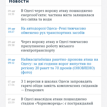
Новости
В Одесі через ворожу атаку пошкоджено
09 авг
10:35
енергооб’єкти: частина міста залишилася
без світла та води
На автодорозі Одеса–Рені тимчасово
09 авг
10:27
обмежено рух транспортних засобів
Через ворожу атаку в Одесі тимчасово
09 авг
09:38
призупинено роботу міського
електротранспорту
Наймасштабніша ракетно-дронова атака на
09 авг
09:12
Одесу: за дві години ворог випустив по
регіону 20 ракет та 70 дронів (ОНОВЛЕНО)
(фото)
З 1 вересня в школах Одеси запровадять
07 авг
17:56
гарячі обіди замість комплексних сніданків
— Етнарович
В Одесі внаслідок атаки пошкоджено
07 авг
15:59
стадіон «Чорноморець»: є постраждалий