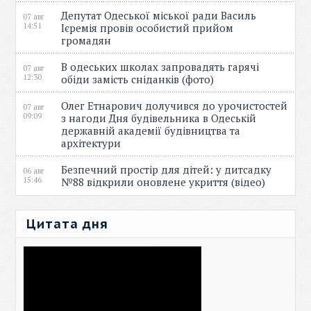
Депутат Одеської міської ради Василь
07 авг
14:51
Ієремія провів особистий прийом
громадян
В одеських школах запровадять гарячі
07 авг
12:30
обіди замість сніданків (фото)
Олег Етнарович долучився до урочистостей
07 авг
09:09
з нагоди Дня будівельника в Одеській
державній академії будівництва та
архітектури
Безпечний простір для дітей: у дитсадку
06 авг
15:46
№88 відкрили оновлене укриття (відео)
Цитата дня