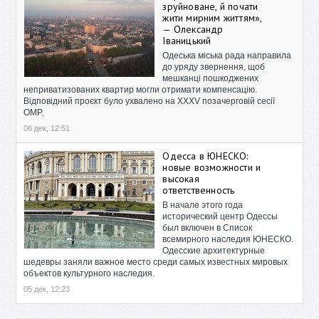
зруйноване, й почати
жити мирним життям»,
— Олександр
Іваницький
Одеська міська рада направила
до уряду звернення, щоб
мешканці пошкоджених
неприватизованих квартир могли отримати компенсацію.
Відповідний проєкт було ухвалено на XXXV позачерговій сесії
ОМР.
06 дек, 12:51
Одесса в ЮНЕСКО:
новые возможности и
высокая
ответственность
В начале этого года
исторический центр Одессы
был включен в Список
всемирного наследия ЮНЕСКО.
Одесские архитектурные
шедевры заняли важное место среди самых известных мировых
объектов культурного наследия.
05 дек, 12:23