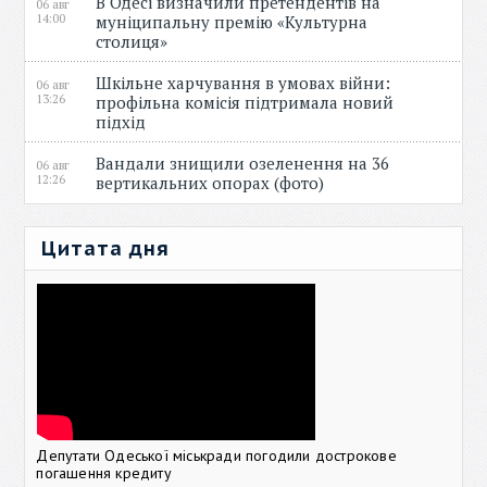
В Одесі визначили претендентів на
06 авг
14:00
муніципальну премію «Культурна
столиця»
Шкільне харчування в умовах війни:
06 авг
13:26
профільна комісія підтримала новий
підхід
Вандали знищили озеленення на 36
06 авг
12:26
вертикальних опорах (фото)
Цитата дня
Депутати Одеської міськради погодили дострокове
погашення кредиту