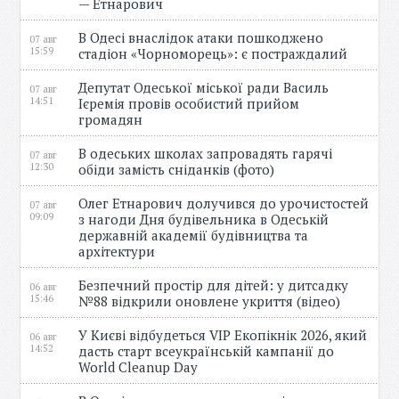
— Етнарович
В Одесі внаслідок атаки пошкоджено
07 авг
15:59
стадіон «Чорноморець»: є постраждалий
Депутат Одеської міської ради Василь
07 авг
14:51
Ієремія провів особистий прийом
громадян
В одеських школах запровадять гарячі
07 авг
12:30
обіди замість сніданків (фото)
Олег Етнарович долучився до урочистостей
07 авг
09:09
з нагоди Дня будівельника в Одеській
державній академії будівництва та
архітектури
Безпечний простір для дітей: у дитсадку
06 авг
15:46
№88 відкрили оновлене укриття (відео)
У Києві відбудеться VIP Екопікнік 2026, який
06 авг
14:52
дасть старт всеукраїнській кампанії до
World Cleanup Day