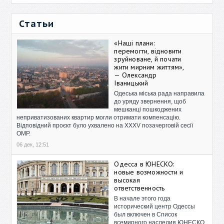
Статьи
«Наші плани:
перемогти, відновити
зруйноване, й почати
жити мирним життям»,
— Олександр
Іваницький
Одеська міська рада направила
до уряду звернення, щоб
мешканці пошкоджених
неприватизованих квартир могли отримати компенсацію.
Відповідний проєкт було ухвалено на XXXV позачерговій сесії
ОМР.
06 дек, 12:51
Одесса в ЮНЕСКО:
новые возможности и
высокая
ответственность
В начале этого года
исторический центр Одессы
был включен в Список
всемирного наследия ЮНЕСКО.