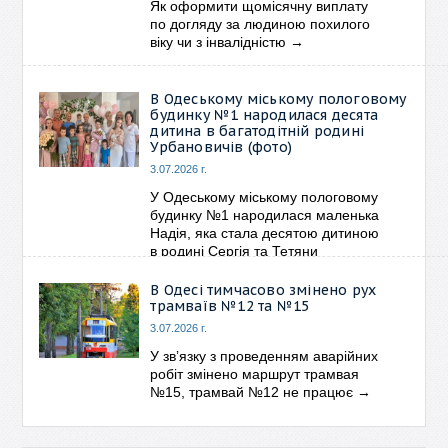
Як оформити щомісячну виплату
по догляду за людиною похилого
віку чи з інвалідністю
→
В Одеському міському пологовому
будинку №1 народилася десята
дитина в багатодітній родині
Урбановичів (фото)
3.07.2026 г.
У Одеському міському пологовому
будинку №1 народилася маленька
Надія, яка стала десятою дитиною
в родині Сергія та Тетяни
Урбановичів.
→
В Одесі тимчасово змінено рух
трамваїв №12 та №15
3.07.2026 г.
У звʼязку з проведенням аварійних
робіт змінено маршрут трамвая
№15, трамвай №12 не працює
→