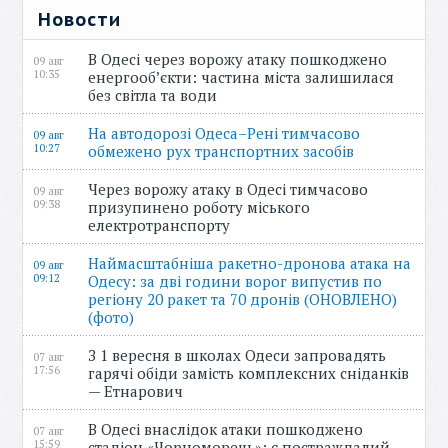
Новости
В Одесі через ворожу атаку пошкоджено
09 авг
10:35
енергооб’єкти: частина міста залишилася
без світла та води
На автодорозі Одеса–Рені тимчасово
09 авг
10:27
обмежено рух транспортних засобів
Через ворожу атаку в Одесі тимчасово
09 авг
09:38
призупинено роботу міського
електротранспорту
Наймасштабніша ракетно-дронова атака на
09 авг
09:12
Одесу: за дві години ворог випустив по
регіону 20 ракет та 70 дронів (ОНОВЛЕНО)
(фото)
З 1 вересня в школах Одеси запровадять
07 авг
17:56
гарячі обіди замість комплексних сніданків
— Етнарович
В Одесі внаслідок атаки пошкоджено
07 авг
15:59
стадіон «Чорноморець»: є постраждалий