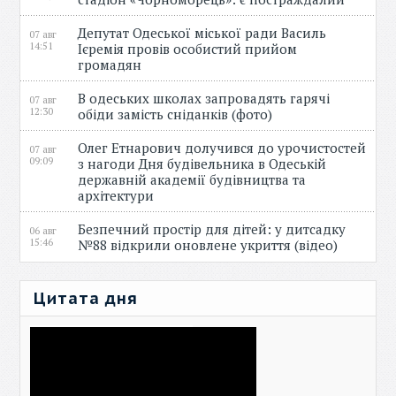
Депутат Одеської міської ради Василь
07 авг
14:51
Ієремія провів особистий прийом
громадян
В одеських школах запровадять гарячі
07 авг
12:30
обіди замість сніданків (фото)
Олег Етнарович долучився до урочистостей
07 авг
09:09
з нагоди Дня будівельника в Одеській
державній академії будівництва та
архітектури
Безпечний простір для дітей: у дитсадку
06 авг
15:46
№88 відкрили оновлене укриття (відео)
Цитата дня