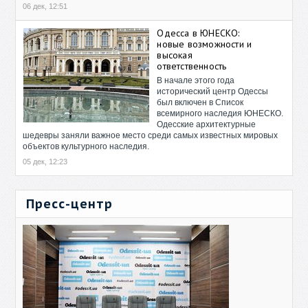
06 дек, 12:51
Одесса в ЮНЕСКО:
новые возможности и
высокая
ответственность
В начале этого года
исторический центр Одессы
был включен в Список
всемирного наследия ЮНЕСКО.
Одесские архитектурные
шедевры заняли важное место среди самых известных мировых
объектов культурного наследия.
05 дек, 12:23
Пресс-центр