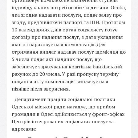
організовує комплексне визначення ступеня
індивідуальних потреб особи чи дитини. Особа,
яка згодна надавати послуги, подає заяву про
згоду, пред’являючи паспорт та ІПН. Протягом
10 календарних днів орган соцзахисту готує
договір про надання послуг, з дати укладення
якого і нараховується компенсація. Для
отримання виплат надавач послуг щомісяця до
5 числа подає акт наданих послуг, що
забезпечує зарахування коштів на банківський
рахунок до 20 числа. У разі пропуску терміну
подання акту компенсація виплачується
пізніше після звернення.
Департамент праці та соціальної політики
Одеської міської ради нагадує, що прийом
громадян в Одесі здійснюється у фронт-офісах
Центрів інтегрованих соціальних послуг за
адресами: