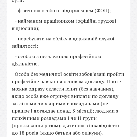
бути:
- фізичною особою-підприємцем (ФОП);
- найманим працівником (офіційні трудові
відносини);
- перебувати на обліку в державній службі
зайнятості;
- особою з незалежною професійною
діяльністю.
Особи без медичної освіти зобов’язані пройти
професійне навчання основам догляду. Проте
можна одразу скласти іспит (без навчання),
якщо особа вже отримує виплати по догляду
за: літніми чи хворими громадянами (не
працює і доглядає понад 3 місяці); людьми з
психічними розладами I чи II групи
(проживання разом); дитиною з інвалідністю
до 18 років (якщо батьки або опікуни).