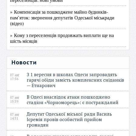
» Компенсація за пошкоджене майно будинків-
пам’яток: звернення депутатів Одеської міськради
(відео)
» Кому з переселенців продовжать виплати ще на
шість місяців
Новости
З 1 вересня в школах Одеси запровадять
07 авг
17:56
гарячі обіди замість комплексних сніданків
— Етнарович
В Одесі внаслідок атаки пошкоджено
07 авг
15:59
стадіон «Чорноморець»: є постраждалий
Депутат Одеської міської ради Василь
07 авг
14:51
Ієремія провів особистий прийом
громадян