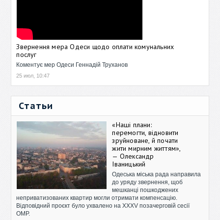
Звернення мера Одеси щодо оплати комунальних
послуг
Коментує мер Одеси Геннадій Труханов
25 июл, 10:47
Статьи
«Наші плани:
перемогти, відновити
зруйноване, й почати
жити мирним життям»,
— Олександр
Іваницький
Одеська міська рада направила
до уряду звернення, щоб
мешканці пошкоджених
неприватизованих квартир могли отримати компенсацію.
Відповідний проєкт було ухвалено на XXXV позачерговій сесії
ОМР.