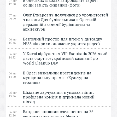
В одеських школах запровадять гарячі
07 авг
12:30
обіди замість сніданків (фото)
Олег Етнарович долучився до урочистостей
07 авг
09:09
з нагоди Дня будівельника в Одеській
державній академії будівництва та
архітектури
Безпечний простір для дітей: у дитсадку
06 авг
15:46
№88 відкрили оновлене укриття (відео)
У Києві відбудеться VIP Екопікнік 2026, який
06 авг
14:52
дасть старт всеукраїнській кампанії до
World Cleanup Day
В Одесі визначили претендентів на
06 авг
14:00
муніципальну премію «Культурна
столиця»
Шкільне харчування в умовах війни:
06 авг
13:26
профільна комісія підтримала новий
підхід
Вандали знищили озеленення на 36
06 авг
12:26
вертикальних опорах (фото)