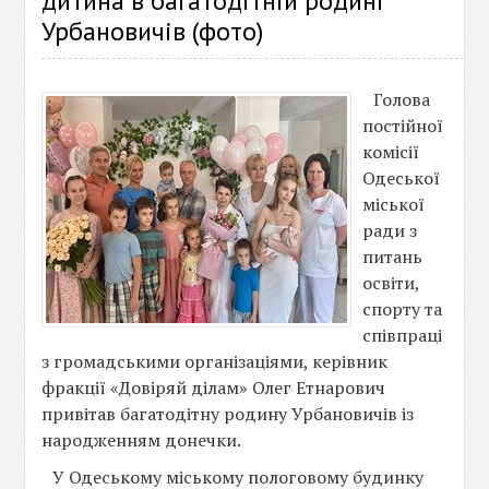
дитина в багатодітній родині
Урбановичів (фото)
Голова
постійної
комісії
Одеської
міської
ради з
питань
освіти,
спорту та
співпраці
з громадськими організаціями, керівник
фракції «Довіряй ділам» Олег Етнарович
привітав багатодітну родину Урбановичів із
народженням донечки.
У Одеському міському пологовому будинку