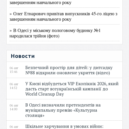
завершенням навчального року
» Олег Етнарович привітав випускників 45-го ліцею з
завершенням навчального року
» В Одесі у міському пологовому будинку №1
народилася трійня (фото)
Новости
Безпечний простір для дітей: у дитсадку
06 авг
15:46
№88 відкрили оновлене укриття (відео)
У Києві відбудеться VIP Екопікнік 2026, який
06 авг
14:52
дасть старт всеукраїнській кампанії до
World Cleanup Day
В Одесі визначили претендентів на
06 авг
14:00
муніципальну премію «Культурна
столиця»
Шкільне харчування в умовах війни:
06 авг