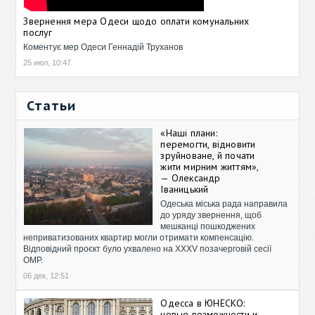
Звернення мера Одеси щодо оплати комунальних
послуг
Коментує мер Одеси Геннадій Труханов
25 июл, 10:47
Статьи
«Наші плани:
перемогти, відновити
зруйноване, й почати
жити мирним життям»,
— Олександр
Іваницький
Одеська міська рада направила
до уряду звернення, щоб
мешканці пошкоджених
неприватизованих квартир могли отримати компенсацію.
Відповідний проєкт було ухвалено на XXXV позачерговій сесії
ОМР.
06 дек, 12:51
Одесса в ЮНЕСКО:
новые возможности и