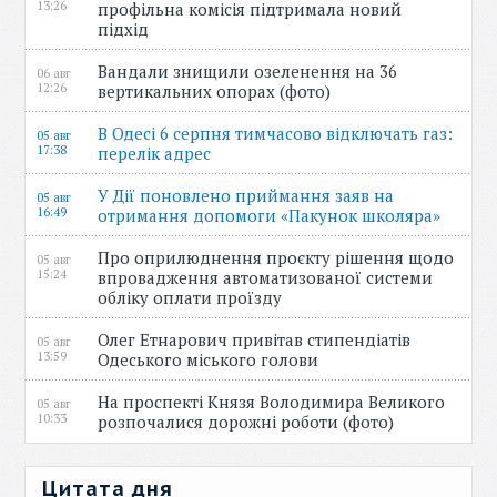
13:26
профільна комісія підтримала новий
підхід
Вандали знищили озеленення на 36
06 авг
12:26
вертикальних опорах (фото)
В Одесі 6 серпня тимчасово відключать газ:
05 авг
17:38
перелік адрес
У Дії поновлено приймання заяв на
05 авг
16:49
отримання допомоги «Пакунок школяра»
Про оприлюднення проєкту рішення щодо
05 авг
15:24
впровадження автоматизованої системи
обліку оплати проїзду
Олег Етнарович привітав стипендіатів
05 авг
13:59
Одеського міського голови
На проспекті Князя Володимира Великого
05 авг
10:33
розпочалися дорожні роботи (фото)
Цитата дня