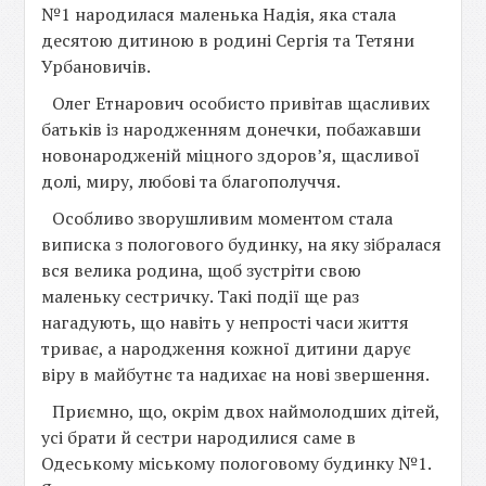
№1 народилася маленька Надія, яка стала
десятою дитиною в родині Сергія та Тетяни
Урбановичів.
Олег Етнарович особисто привітав щасливих
батьків із народженням донечки, побажавши
новонародженій міцного здоров’я, щасливої
долі, миру, любові та благополуччя.
Особливо зворушливим моментом стала
виписка з пологового будинку, на яку зібралася
вся велика родина, щоб зустріти свою
маленьку сестричку. Такі події ще раз
нагадують, що навіть у непрості часи життя
триває, а народження кожної дитини дарує
віру в майбутнє та надихає на нові звершення.
Приємно, що, окрім двох наймолодших дітей,
усі брати й сестри народилися саме в
Одеському міському пологовому будинку №1.