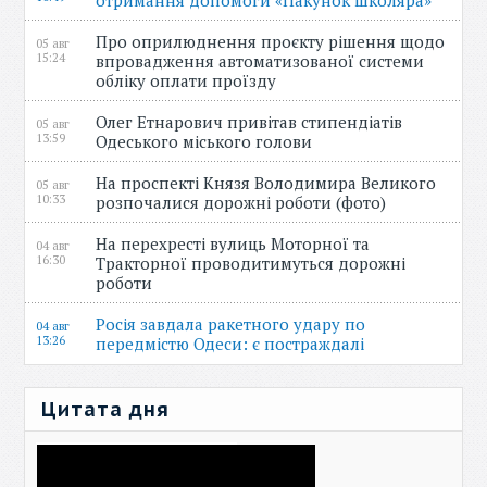
отримання допомоги «Пакунок школяра»
Про оприлюднення проєкту рішення щодо
05 авг
15:24
впровадження автоматизованої системи
обліку оплати проїзду
Олег Етнарович привітав стипендіатів
05 авг
13:59
Одеського міського голови
На проспекті Князя Володимира Великого
05 авг
10:33
розпочалися дорожні роботи (фото)
На перехресті вулиць Моторної та
04 авг
16:30
Тракторної проводитимуться дорожні
роботи
Росія завдала ракетного удару по
04 авг
13:26
передмістю Одеси: є постраждалі
Цитата дня