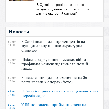
В Одесі на тренінгах з першої
медичної допомоги навчають, як
діяти в екстреній ситуації
→
Новости
В Одесі визначили претендентів на
06 авг
14:00
муніципальну премію «Культурна
столиця»
Шкільне харчування в умовах війни:
06 авг
13:26
профільна комісія підтримала новий
підхід
Вандали знищили озеленення на 36
06 авг
12:26
вертикальних опорах (фото)
В Одесі 6 серпня тимчасово відключать газ:
05 авг
17:38
перелік адрес
У Дії поновлено приймання заяв на
05 авг
16:49