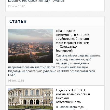
Коментує мер Одеси Геннадій Труханов
25 июл, 10:47
Статьи
«Наші плани:
перемогти, відновити
зруйноване, й почати
жити мирним життям»,
— Олександр
Іваницький
Одеська міська рада направила
до уряду звернення, щоб
мешканці пошкоджених
неприватизованих квартир могли отримати компенсацію.
Відповідний проєкт було ухвалено на XXXV позачерговій сесії
ОМР.
06 дек, 12:51
Одесса в ЮНЕСКО:
новые возможности и
высокая
ответственность
В начале этого года