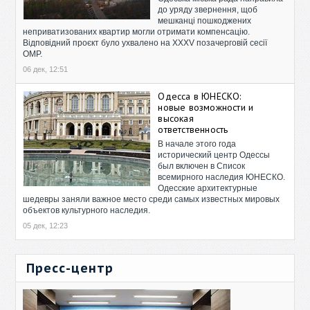
до уряду звернення, щоб
мешканці пошкоджених
неприватизованих квартир могли отримати компенсацію.
Відповідний проєкт було ухвалено на XXXV позачерговій сесії
ОМР.
06 дек, 12:51
Одесса в ЮНЕСКО:
новые возможности и
высокая
ответственность
В начале этого года
исторический центр Одессы
был включен в Список
всемирного наследия ЮНЕСКО.
Одесские архитектурные
шедевры заняли важное место среди самых известных мировых
объектов культурного наследия.
05 дек, 12:23
Пресс-центр