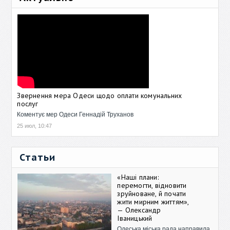
Звернення мера Одеси щодо оплати комунальних
послуг
Коментує мер Одеси Геннадій Труханов
25 июл, 10:47
Статьи
«Наші плани:
перемогти, відновити
зруйноване, й почати
жити мирним життям»,
— Олександр
Іваницький
Одеська міська рада направила