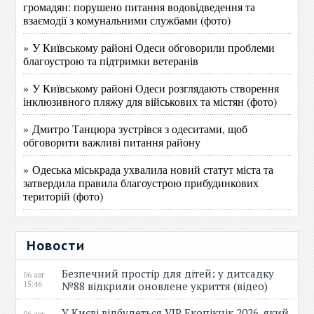
громадян: порушено питання водовідведення та
взаємодії з комунальними службами (фото)
» У Київському районі Одеси обговорили проблеми
благоустрою та підтримки ветеранів
» У Київському районі Одеси розглядають створення
інклюзивного пляжу для військових та містян (фото)
» Дмитро Танцюра зустрівся з одеситами, щоб
обговорити важливі питання району
» Одеська міськрада ухвалила новий статут міста та
затвердила правила благоустрою прибудинкових
територій (фото)
Новости
Безпечний простір для дітей: у дитсадку
06 авг
15:46
№88 відкрили оновлене укриття (відео)
У Києві відбудеться VIP Екопікнік 2026, який