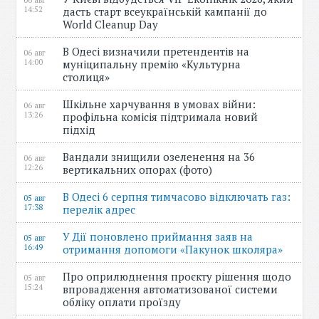
06 авг
14:52
дасть старт всеукраїнській кампанії до
World Cleanup Day
В Одесі визначили претендентів на
06 авг
14:00
муніципальну премію «Культурна
столиця»
Шкільне харчування в умовах війни:
06 авг
13:26
профільна комісія підтримала новий
підхід
Вандали знищили озеленення на 36
06 авг
12:26
вертикальних опорах (фото)
В Одесі 6 серпня тимчасово відключать газ:
05 авг
17:38
перелік адрес
У Дії поновлено приймання заяв на
05 авг
16:49
отримання допомоги «Пакунок школяра»
Про оприлюднення проєкту рішення щодо
05 авг
15:24
впровадження автоматизованої системи
обліку оплати проїзду