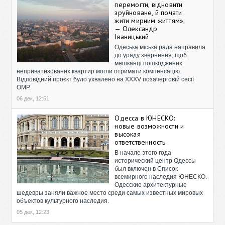
перемогти, відновити
зруйноване, й почати
жити мирним життям»,
— Олександр
Іваницький
Одеська міська рада направила
до уряду звернення, щоб
мешканці пошкоджених
неприватизованих квартир могли отримати компенсацію.
Відповідний проєкт було ухвалено на XXXV позачерговій сесії
ОМР.
06 дек, 12:51
Одесса в ЮНЕСКО:
новые возможности и
высокая
ответственность
В начале этого года
исторический центр Одессы
был включен в Список
всемирного наследия ЮНЕСКО.
Одесские архитектурные
шедевры заняли важное место среди самых известных мировых
объектов культурного наследия.
05 дек, 12:23