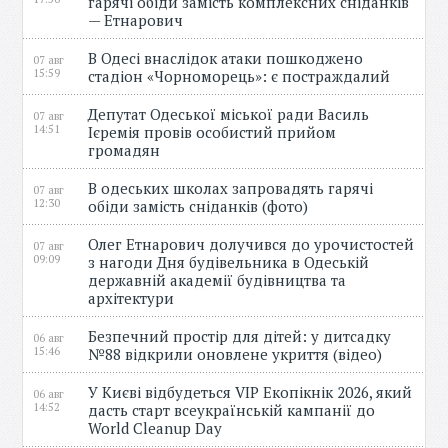
гарячі обіди замість комплексних сніданків
— Етнарович
В Одесі внаслідок атаки пошкоджено
07 авг
15:59
стадіон «Чорноморець»: є постраждалий
Депутат Одеської міської ради Василь
07 авг
14:51
Ієремія провів особистий прийом
громадян
В одеських школах запровадять гарячі
07 авг
12:30
обіди замість сніданків (фото)
Олег Етнарович долучився до урочистостей
07 авг
09:09
з нагоди Дня будівельника в Одеській
державній академії будівництва та
архітектури
Безпечний простір для дітей: у дитсадку
06 авг
15:46
№88 відкрили оновлене укриття (відео)
У Києві відбудеться VIP Екопікнік 2026, який
06 авг
14:52
дасть старт всеукраїнській кампанії до
World Cleanup Day