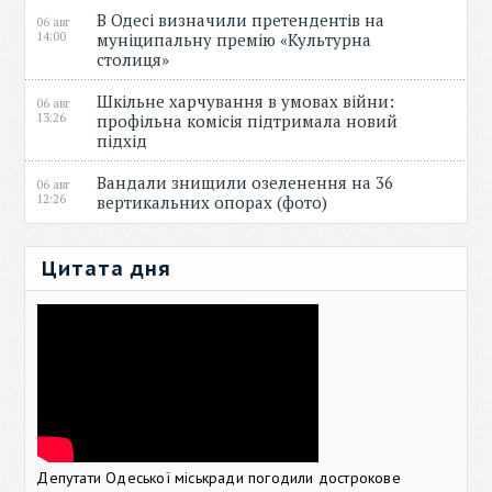
В Одесі визначили претендентів на
06 авг
14:00
муніципальну премію «Культурна
столиця»
Шкільне харчування в умовах війни:
06 авг
13:26
профільна комісія підтримала новий
підхід
Вандали знищили озеленення на 36
06 авг
12:26
вертикальних опорах (фото)
Цитата дня
Депутати Одеської міськради погодили дострокове