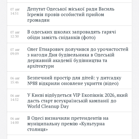
Депутат Одеської міської ради Василь
07 авг
14:51
Ієремія провів особистий прийом
громадян
В одеських школах запровадять гарячі
07 авг
12:30
обіди замість сніданків (фото)
Олег Етнарович долучився до урочистостей
07 авг
09:09
з нагоди Дня будівельника в Одеській
державній академії будівництва та
архітектури
Безпечний простір для дітей: у дитсадку
06 авг
15:46
№88 відкрили оновлене укриття (відео)
У Києві відбудеться VIP Екопікнік 2026, який
06 авг
14:52
дасть старт всеукраїнській кампанії до
World Cleanup Day
В Одесі визначили претендентів на
06 авг
14:00
муніципальну премію «Культурна
столиця»