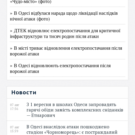
«Чудо-місто» (фото)
» В Одесі відбулася нарада щодо ліквідації наслідків
нічної атаки (фото)
» ДТЕК відновлює електропостачання для критичної
інфраструктури та тисяч родин після атаки
» В місті триває відновлення електропостачання після
ворожої атаки
» В Одесі відновлюють електропостачання після
ворожої атаки
Новости
З 1 вересня в школах Одеси запровадять
07 авг
17:56
гарячі обіди замість комплексних сніданків
— Етнарович
В Одесі внаслідок атаки пошкоджено
07 авг
15:59
стадіон «Чорноморець»: є постраждалий