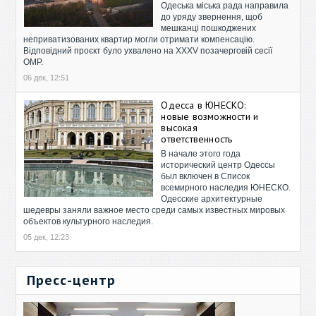
Одеська міська рада направила
до уряду звернення, щоб
мешканці пошкоджених
неприватизованих квартир могли отримати компенсацію.
Відповідний проєкт було ухвалено на XXXV позачерговій сесії
ОМР.
06 дек, 12:51
Одесса в ЮНЕСКО:
новые возможности и
высокая
ответственность
В начале этого года
исторический центр Одессы
был включен в Список
всемирного наследия ЮНЕСКО.
Одесские архитектурные
шедевры заняли важное место среди самых известных мировых
объектов культурного наследия.
05 дек, 12:23
Пресс-центр