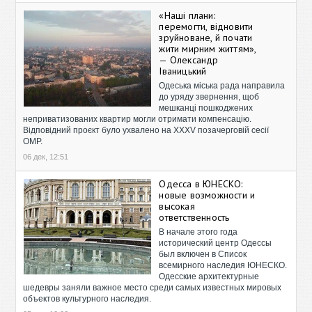
«Наші плани:
перемогти, відновити
зруйноване, й почати
жити мирним життям»,
— Олександр
Іваницький
Одеська міська рада направила
до уряду звернення, щоб
мешканці пошкоджених
неприватизованих квартир могли отримати компенсацію.
Відповідний проєкт було ухвалено на XXXV позачерговій сесії
ОМР.
06 дек, 12:51
Одесса в ЮНЕСКО:
новые возможности и
высокая
ответственность
В начале этого года
исторический центр Одессы
был включен в Список
всемирного наследия ЮНЕСКО.
Одесские архитектурные
шедевры заняли важное место среди самых известных мировых
объектов культурного наследия.