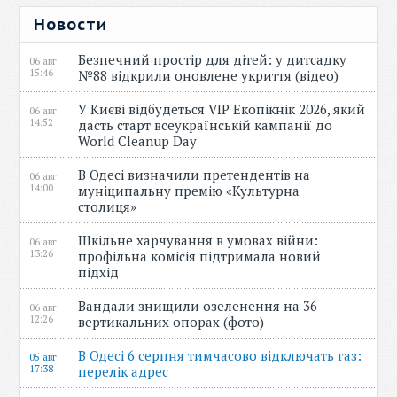
Новости
Безпечний простір для дітей: у дитсадку
06 авг
15:46
№88 відкрили оновлене укриття (відео)
У Києві відбудеться VIP Екопікнік 2026, який
06 авг
14:52
дасть старт всеукраїнській кампанії до
World Cleanup Day
В Одесі визначили претендентів на
06 авг
14:00
муніципальну премію «Культурна
столиця»
Шкільне харчування в умовах війни:
06 авг
13:26
профільна комісія підтримала новий
підхід
Вандали знищили озеленення на 36
06 авг
12:26
вертикальних опорах (фото)
В Одесі 6 серпня тимчасово відключать газ:
05 авг
17:38
перелік адрес