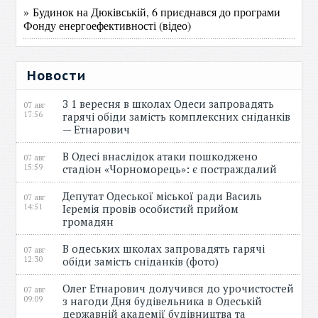
» Будинок на Дюківській, 6 приєднався до програми
Фонду енергоефективності (відео)
Новости
З 1 вересня в школах Одеси запровадять
07 авг
17:56
гарячі обіди замість комплексних сніданків
— Етнарович
В Одесі внаслідок атаки пошкоджено
07 авг
15:59
стадіон «Чорноморець»: є постраждалий
Депутат Одеської міської ради Василь
07 авг
14:51
Ієремія провів особистий прийом
громадян
В одеських школах запровадять гарячі
07 авг
12:30
обіди замість сніданків (фото)
Олег Етнарович долучився до урочистостей
07 авг
09:09
з нагоди Дня будівельника в Одеській
державній академії будівництва та