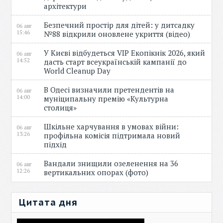
архітектури
Безпечний простір для дітей: у дитсадку
06 авг
15:46
№88 відкрили оновлене укриття (відео)
У Києві відбудеться VIP Екопікнік 2026, який
06 авг
14:52
дасть старт всеукраїнській кампанії до
World Cleanup Day
В Одесі визначили претендентів на
06 авг
14:00
муніципальну премію «Культурна
столиця»
Шкільне харчування в умовах війни:
06 авг
13:26
профільна комісія підтримала новий
підхід
Вандали знищили озеленення на 36
06 авг
12:26
вертикальних опорах (фото)
Цитата дня