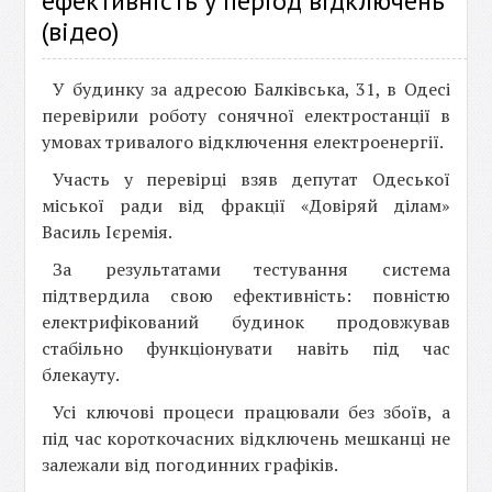
ефективність у період відключень
(відео)
У будинку за адресою Балківська, 31, в Одесі
перевірили роботу сонячної електростанції в
умовах тривалого відключення електроенергії.
Участь у перевірці взяв депутат Одеської
міської ради від фракції «Довіряй ділам»
Василь Ієремія.
За результатами тестування система
підтвердила свою ефективність: повністю
електрифікований будинок продовжував
стабільно функціонувати навіть під час
блекауту.
Усі ключові процеси працювали без збоїв, а
під час короткочасних відключень мешканці не
залежали від погодинних графіків.