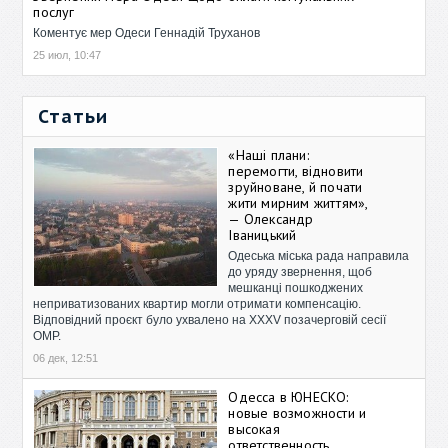
послуг
Коментує мер Одеси Геннадій Труханов
25 июл, 10:47
Статьи
«Наші плани:
перемогти, відновити
зруйноване, й почати
жити мирним життям»,
— Олександр
Іваницький
Одеська міська рада направила
до уряду звернення, щоб
мешканці пошкоджених
неприватизованих квартир могли отримати компенсацію.
Відповідний проєкт було ухвалено на XXXV позачерговій сесії
ОМР.
06 дек, 12:51
Одесса в ЮНЕСКО:
новые возможности и
высокая
ответственность