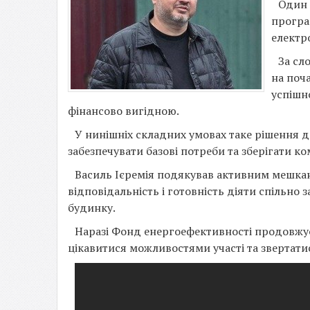
Один 
програ
електр
За сл
на поча
успішн
фінансово вигідною.
У нинішніх складних умовах таке рішення 
забезпечувати базові потреби та зберігати ко
Василь Ієремія подякував активним мешкан
відповідальність і готовність діяти спільн
будинку.
Наразі Фонд енергоефективності продовжує 
цікавитися можливостями участі та звертати