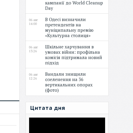
кампанії до World Cleanup
Day
В Одесі визначили
06 авг
14:00
претендентів на
муніципальну премію
«Культурна столиця»
Шкільне харчування в
06 авг
13:26
умовах війни: профільна
комісія підтримала новий
підхід
Вандали знищили
06 авг
12:26
озеленення на 36
вертикальних опорах
(фото)
Цитата дня