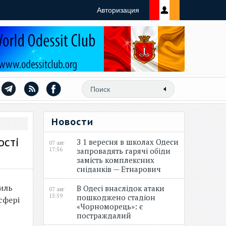
Авторизация
Новости
ості
З 1 вересня в школах Одеси
07 авг
17:56
запровадять гарячі обіди
замість комплексних
сніданків — Етнарович
силь
В Одесі внаслідок атаки
07 авг
15:59
пошкоджено стадіон
сфері
«Чорноморець»: є
постраждалий