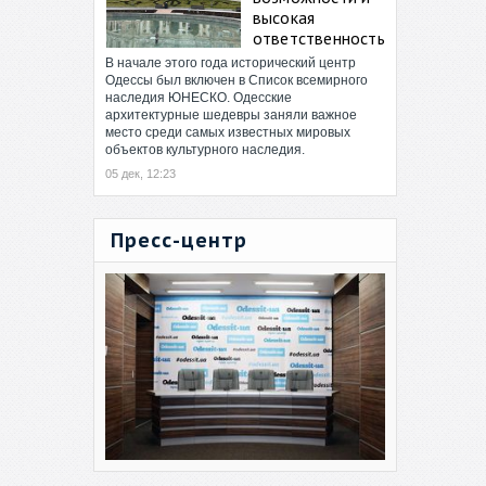
высокая
ответственность
В начале этого года исторический центр
Одессы был включен в Список всемирного
наследия ЮНЕСКО. Одесские
архитектурные шедевры заняли важное
место среди самых известных мировых
объектов культурного наследия.
05 дек, 12:23
Пресс-центр