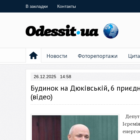
В закладки
Контакты
Новости
Фоторепортажи
Цита
26.12.2025 14:58
Будинок на Дюківській, 6 приєд
(відео)
Депут
Ієремі
енерго