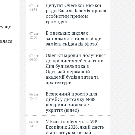
Депутат Одеської міської
07 авг
14:51
ради Василь Ієремія провів
особистий прийом
громадян
гу ще
В одеських школах
07 авг
12:30
запровадять гарячі обіди
вилася
замість сніданків (фото)
Олег Етнарович долучився
07 авг
09:09
до урочистостей з нагоди
Дня будівельника в
Одеській державній
академії будівництва та
архітектури
Безпечний простір для
06 авг
15:46
дітей: у дитсадку №88
відкрили оновлене
укриття (відео)
У Києві відбудеться VIP
06 авг
14:52
Екопікнік 2026, який дасть
старт всеукраїнській