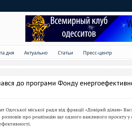
та дня
Актуально
Статьи
Пресс-центр
нався до програми Фонду енергоефективн
ат Одеської міської ради від фракції «Довіряй ділам» Ва
я розповів про реалізацію ще одного важливого проєкту у 
ефективності.