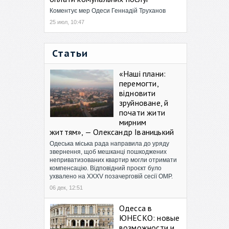
Коментує мер Одеси Геннадій Труханов
25 июл, 10:47
Статьи
«Наші плани:
перемогти,
відновити
зруйноване, й
почати жити
мирним
життям», — Олександр Іваницький
Одеська міська рада направила до уряду
звернення, щоб мешканці пошкоджених
неприватизованих квартир могли отримати
компенсацію. Відповідний проєкт було
ухвалено на XXXV позачерговій сесії ОМР.
06 дек, 12:51
Одесса в
ЮНЕСКО: новые
возможности и