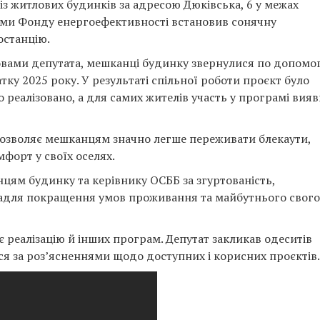
із житлових будинків за адресою Дюківська, 6 у межах
ми Фонду енергоефективності встановив сонячну
останцію.
овами депутата, мешканці будинку звернулися по допомо
тку 2025 року. У результаті спільної роботи проєкт було
о реалізовано, а для самих жителів участь у програмі вия
дозволяє мешканцям значно легше переживати блекаути,
мфорт у своїх оселях.
цям будинку та керівнику ОСББ за згуртованість,
о задля покращення умов проживання та майбутнього свого
реалізацію й інших програм. Депутат закликав одеситів
ся за роз’ясненнями щодо доступних і корисних проєктів.