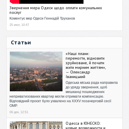
Звернення мера Одеси щодо оплати комунальних
послуг
Коментує мер Одеси Геннадій Труханов
25 июл, 10:47
Статьи
«Наші плани:
перемогти, відновити
зруйноване, й почати
жити мирним життям»,
— Олександр
Іваницький
Одеська міська рада направила
до уряду звернення, щоб
мешканці пошкоджених
неприватизованих квартир могли отримати компенсацію.
Відповідний проєкт було ухвалено на XXXV позачерговій сесії
ОМР.
06 дек, 12:51
Одесса в ЮНЕСКО:
новые возможности и