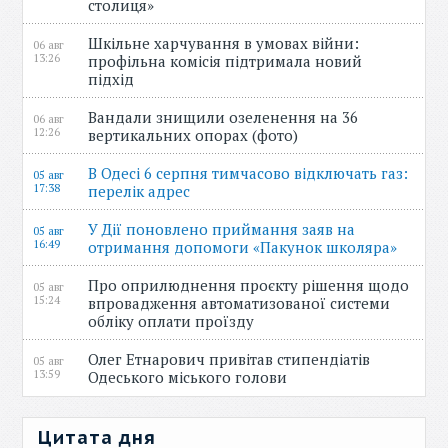
столиця»
Шкільне харчування в умовах війни:
06 авг
13:26
профільна комісія підтримала новий
підхід
Вандали знищили озеленення на 36
06 авг
12:26
вертикальних опорах (фото)
В Одесі 6 серпня тимчасово відключать газ:
05 авг
17:38
перелік адрес
У Дії поновлено приймання заяв на
05 авг
16:49
отримання допомоги «Пакунок школяра»
Про оприлюднення проєкту рішення щодо
05 авг
15:24
впровадження автоматизованої системи
обліку оплати проїзду
Олег Етнарович привітав стипендіатів
05 авг
13:59
Одеського міського голови
Цитата дня