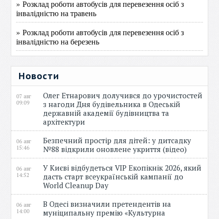
» Розклад роботи автобусів для перевезення осіб з
інвалідністю на травень
» Розклад роботи автобусів для перевезення осіб з
інвалідністю на березень
Новости
Олег Етнарович долучився до урочистостей
07 авг
09:09
з нагоди Дня будівельника в Одеській
державній академії будівництва та
архітектури
Безпечний простір для дітей: у дитсадку
06 авг
15:46
№88 відкрили оновлене укриття (відео)
У Києві відбудеться VIP Екопікнік 2026, який
06 авг
14:52
дасть старт всеукраїнській кампанії до
World Cleanup Day
В Одесі визначили претендентів на
06 авг
14:00
муніципальну премію «Культурна