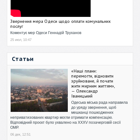
Звернення мера Одеси щодо оплати комунальних
послуг
Коментує мер Одеси Геннадій Труханов
25 июл, 10:47
Статьи
«Наші плани:
перемогти, відновити
зруйноване, й почати
жити мирним життям»,
— Олександр
Іваницький
Одеська міська рада направила
до уряду звернення, щоб
мешканці пошкоджених
неприватизованих квартир могли отримати компенсацію.
Відповідний проєкт було ухвалено на XXXV позачерговій сесії
ОМР.
06 дек, 12:51