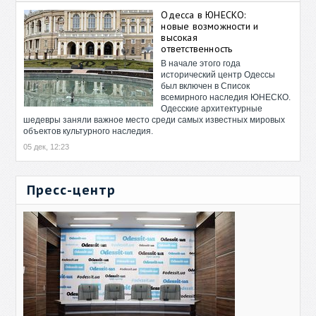
Одесса в ЮНЕСКО:
новые возможности и
высокая
ответственность
В начале этого года
исторический центр Одессы
был включен в Список
всемирного наследия ЮНЕСКО.
Одесские архитектурные
шедевры заняли важное место среди самых известных мировых
объектов культурного наследия.
05 дек, 12:23
Пресс-центр