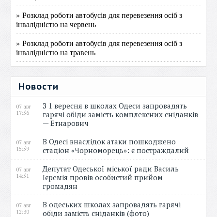
» Розклад роботи автобусів для перевезення осіб з
інвалідністю на червень
» Розклад роботи автобусів для перевезення осіб з
інвалідністю на травень
Новости
З 1 вересня в школах Одеси запровадять
07 авг
17:56
гарячі обіди замість комплексних сніданків
— Етнарович
В Одесі внаслідок атаки пошкоджено
07 авг
15:59
стадіон «Чорноморець»: є постраждалий
Депутат Одеської міської ради Василь
07 авг
14:51
Ієремія провів особистий прийом
громадян
В одеських школах запровадять гарячі
07 авг
12:30
обіди замість сніданків (фото)