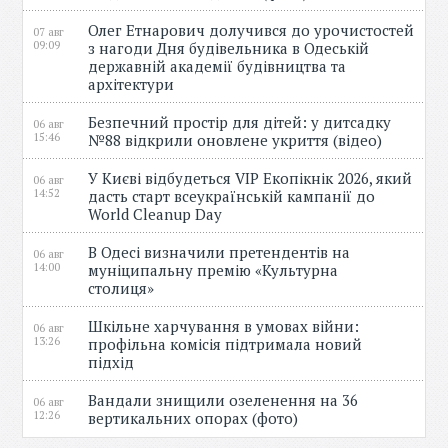
Олег Етнарович долучився до урочистостей
07 авг
09:09
з нагоди Дня будівельника в Одеській
державній академії будівництва та
архітектури
Безпечний простір для дітей: у дитсадку
06 авг
15:46
№88 відкрили оновлене укриття (відео)
У Києві відбудеться VIP Екопікнік 2026, який
06 авг
14:52
дасть старт всеукраїнській кампанії до
World Cleanup Day
В Одесі визначили претендентів на
06 авг
14:00
муніципальну премію «Культурна
столиця»
Шкільне харчування в умовах війни:
06 авг
13:26
профільна комісія підтримала новий
підхід
Вандали знищили озеленення на 36
06 авг
12:26
вертикальних опорах (фото)