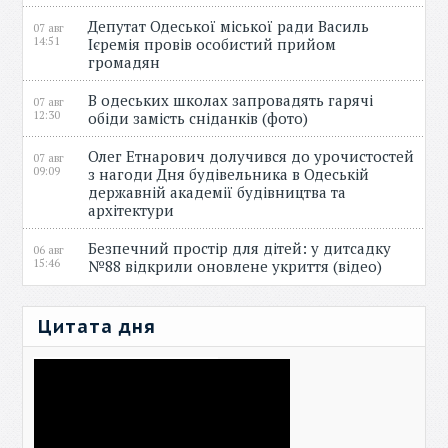
Депутат Одеської міської ради Василь
07 авг
14:51
Ієремія провів особистий прийом
громадян
В одеських школах запровадять гарячі
07 авг
12:30
обіди замість сніданків (фото)
Олег Етнарович долучився до урочистостей
07 авг
09:09
з нагоди Дня будівельника в Одеській
державній академії будівництва та
архітектури
Безпечний простір для дітей: у дитсадку
06 авг
15:46
№88 відкрили оновлене укриття (відео)
Цитата дня