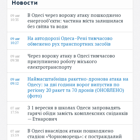
Новости
В Одесі через ворожу атаку пошкоджено
09 авг
10:35
енергооб’єкти: частина міста залишилася
без світла та води
На автодорозі Одеса–Рені тимчасово
09 авг
10:27
обмежено рух транспортних засобів
Через ворожу атаку в Одесі тимчасово
09 авг
09:38
призупинено роботу міського
електротранспорту
Наймасштабніша ракетно-дронова атака на
09 авг
09:12
Одесу: за дві години ворог випустив по
регіону 20 ракет та 70 дронів (ОНОВЛЕНО)
(фото)
З 1 вересня в школах Одеси запровадять
07 авг
17:56
гарячі обіди замість комплексних сніданків
— Етнарович
В Одесі внаслідок атаки пошкоджено
07 авг
15:59
стадіон «Чорноморець»: є постраждалий