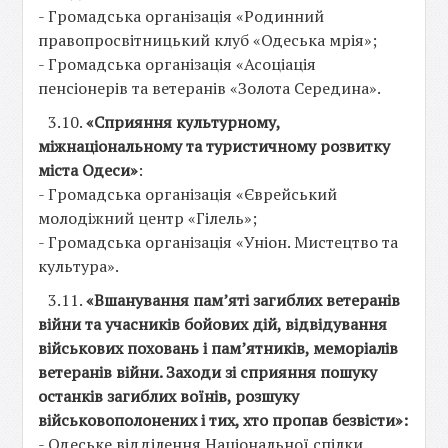
- Громадська організація «Родинний
правопросвітницький клуб «Одеська мрія»;
- Громадська організація «Асоціація
пенсіонерів та ветеранів «Золота Середина».
3.10.
«Сприяння культурному,
міжнаціональному та туристичному розвитку
міста Одеси»
:
- Громадська організація «Єврейський
молодіжний центр «Гілель»;
- Громадська організація «Уніон. Мистецтво та
культура».
3.11.
«Вшанування пам’яті загиблих ветеранів
війни та учасників бойових дій, відвідування
військових поховань і пам’ятників, меморіалів
ветеранів війни. Заходи зі сприяння пошуку
останків загиблих воїнів, розшуку
військовополонених і тих, хто пропав безвісти»:
- Одеське відділення Національної спілки