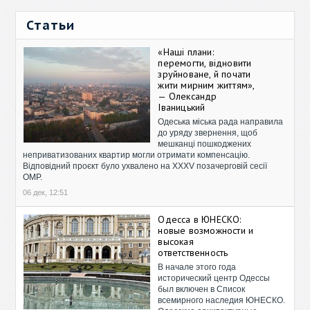
Статьи
«Наші плани:
перемогти, відновити
зруйноване, й почати
жити мирним життям»,
— Олександр
Іваницький
Одеська міська рада направила
до уряду звернення, щоб
мешканці пошкоджених
неприватизованих квартир могли отримати компенсацію.
Відповідний проєкт було ухвалено на XXXV позачерговій сесії
ОМР.
06 дек, 12:51
Одесса в ЮНЕСКО:
новые возможности и
высокая
ответственность
В начале этого года
исторический центр Одессы
был включен в Список
всемирного наследия ЮНЕСКО.