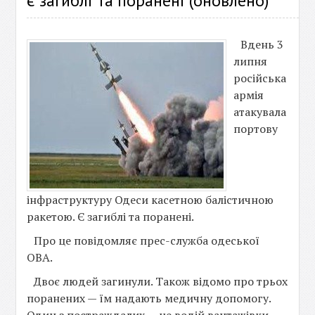
є загиблі та поранені (оновлено)
Вдень 3
липня
російська
армія
атакувала
портову
інфраструктуру Одеси касетною балістичною
ракетою. Є загиблі та поранені.
Про це повідомляє прес-служба одеської
ОВА.
Двоє людей загинули. Також відомо про трьох
поранених — їм надають медичну допомогу.