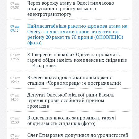
Через ворожу атаку в Одесі тимчасово
09 авг
09:38
призупинено роботу міського
електротранспорту
Наймасштабніша ракетно-дронова атака на
09 авг
09:12
Одесу: за дві години ворог випустив по
регіону 20 ракет та 70 дронів (ОНОВЛЕНО)
(фото)
З 1 вересня в школах Одеси запровадять
07 авг
17:56
гарячі обіди замість комплексних сніданків
— Етнарович
В Одесі внаслідок атаки пошкоджено
07 авг
15:59
стадіон «Чорноморець»: є постраждалий
Депутат Одеської міської ради Василь
07 авг
14:51
Ієремія провів особистий прийом
громадян
В одеських школах запровадять гарячі
07 авг
12:30
обіди замість сніданків (фото)
Олег Етнарович долучився до урочистостей
07 авг