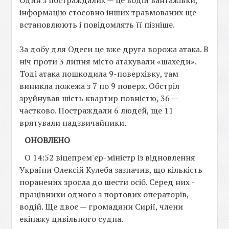
Один з постраждалих — це водій вантажівки,
інформацію стосовно інших травмованих ще
встановлюють і повідомлять її пізніше.
За добу для Одеси це вже друга ворожа атака. В
ніч проти 3 липня місто атакували «шахеди».
Тоді атака пошкодила 9-поверхівку, там
виникла пожежа з 7 по 9 поверх. Обстріл
зруйнував шість квартир повністю, 36 —
частково. Постраждали 6 людей, ще 11
врятували надзвичайники.
ОНОВЛЕНО
О 14:52 віцепрем'єр-міністр із відновлення
України Олексій Кулеба зазначив, що кількість
поранених зросла до шести осіб. Серед них -
працівники одного з портових операторів,
водій. Ще двоє — громадяни Сирії, члени
екіпажу цивільного судна.