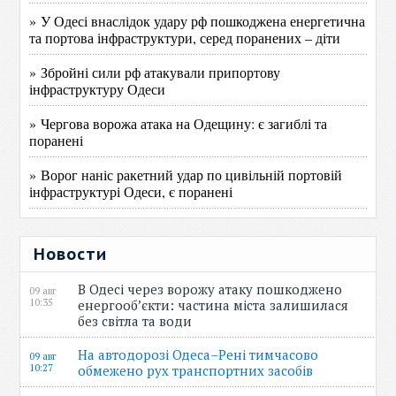
» У Одесі внаслідок удару рф пошкоджена енергетична
та портова інфраструктури, серед поранених – діти
» Збройні сили рф атакували припортову
інфраструктуру Одеси
» Чергова ворожа атака на Одещину: є загиблі та
поранені
» Ворог наніс ракетний удар по цивільній портовій
інфраструктурі Одеси, є поранені
Новости
В Одесі через ворожу атаку пошкоджено
09 авг
10:35
енергооб’єкти: частина міста залишилася
без світла та води
На автодорозі Одеса–Рені тимчасово
09 авг
10:27
обмежено рух транспортних засобів