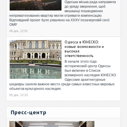
Одеська міська рада направила
до уряду звернення, щоб
мешканці пошкоджених
неприватизованих квартир могли отримати компенсацію.
Відповідний проєкт було ухвалено на XXXV позачерговій сесії
ОМР.
06 дек, 12:51
Одесса в ЮНЕСКО:
новые возможности и
высокая
ответственность
В начале этого года
исторический центр Одессы
был включен в Список
всемирного наследия ЮНЕСКО.
Одесские архитектурные
шедевры заняли важное место среди самых известных мировых
объектов культурного наследия.
05 дек, 12:23
Пресс-центр