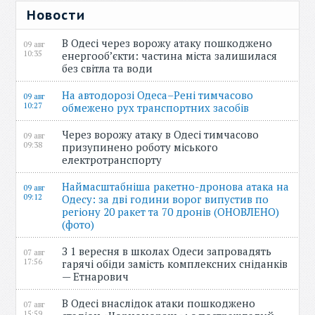
Новости
В Одесі через ворожу атаку пошкоджено
09 авг
10:35
енергооб’єкти: частина міста залишилася
без світла та води
На автодорозі Одеса–Рені тимчасово
09 авг
10:27
обмежено рух транспортних засобів
Через ворожу атаку в Одесі тимчасово
09 авг
09:38
призупинено роботу міського
електротранспорту
Наймасштабніша ракетно-дронова атака на
09 авг
09:12
Одесу: за дві години ворог випустив по
регіону 20 ракет та 70 дронів (ОНОВЛЕНО)
(фото)
З 1 вересня в школах Одеси запровадять
07 авг
17:56
гарячі обіди замість комплексних сніданків
— Етнарович
В Одесі внаслідок атаки пошкоджено
07 авг
15:59