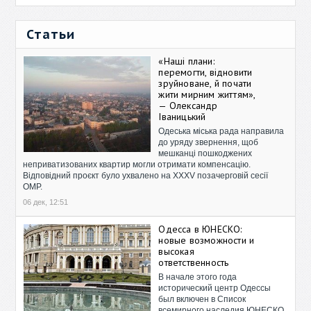
Статьи
«Наші плани:
перемогти, відновити
зруйноване, й почати
жити мирним життям»,
— Олександр
Іваницький
Одеська міська рада направила
до уряду звернення, щоб
мешканці пошкоджених
неприватизованих квартир могли отримати компенсацію.
Відповідний проєкт було ухвалено на XXXV позачерговій сесії
ОМР.
06 дек, 12:51
Одесса в ЮНЕСКО:
новые возможности и
высокая
ответственность
В начале этого года
исторический центр Одессы
был включен в Список
всемирного наследия ЮНЕСКО.