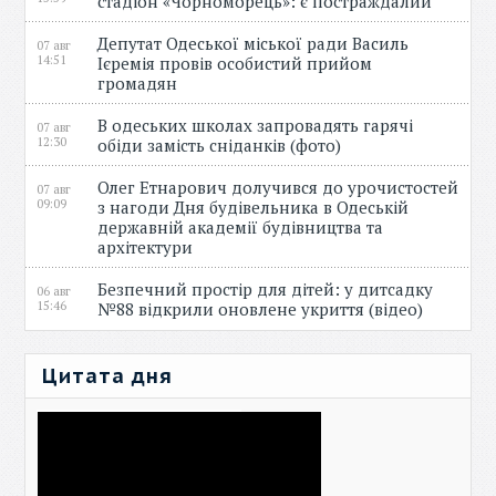
стадіон «Чорноморець»: є постраждалий
Депутат Одеської міської ради Василь
07 авг
14:51
Ієремія провів особистий прийом
громадян
В одеських школах запровадять гарячі
07 авг
12:30
обіди замість сніданків (фото)
Олег Етнарович долучився до урочистостей
07 авг
09:09
з нагоди Дня будівельника в Одеській
державній академії будівництва та
архітектури
Безпечний простір для дітей: у дитсадку
06 авг
15:46
№88 відкрили оновлене укриття (відео)
Цитата дня