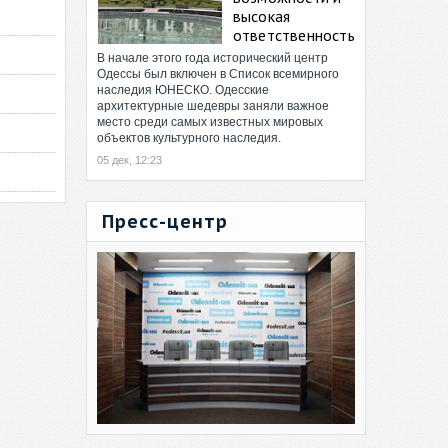
высокая
ответственность
В начале этого года исторический центр
Одессы был включен в Список всемирного
наследия ЮНЕСКО. Одесские
архитектурные шедевры заняли важное
место среди самых известных мировых
объектов культурного наследия.
05 дек, 12:23
Пресс-центр