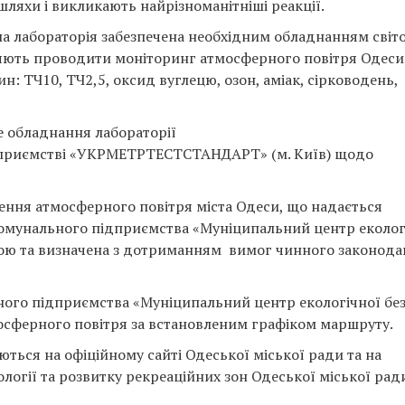
шляхи і викликають найрізноманітніші реакції.
на лабораторія забезпечена необхідним обладнанням світ
оляють проводити моніторинг атмосферного повітря Одеси
: ТЧ10, ТЧ2,5, оксид вуглецю, озон, аміак, сірководень,
е обладнання лабораторії
дприємстві «УКРМЕТРТЕСТСТАНДАРТ» (м. Київ) щодо
ення атмосферного повітря міста Одеси, що надається
омунального підприємства «Муніципальний центр еколог
рною та визначена з дотриманням вимог чинного законода
ого підприємства «Муніципальний центр екологічної бе
сферного повітря за встановленим графіком маршруту.
ться на офіційному сайті Одеської міської ради та на
ології та розвитку рекреаційних зон Одеської міської рад