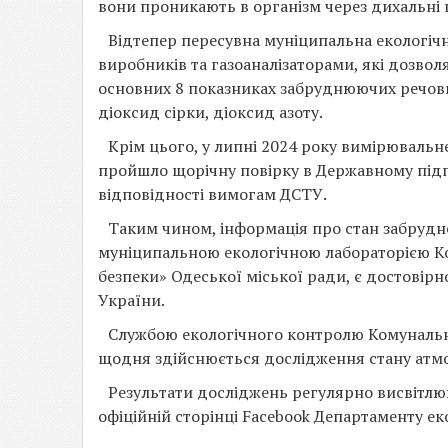
вони проникають в організм через дихальні 
Відтепер пересувна муніципальна екологіч
виробників та газоаналізаторами, які дозв
основних 8 показниках забруднюючих речовин
діоксид сірки, діоксид азоту.
Крім цього, у липні 2024 року вимірювальн
пройшло щорічну повірку в Державному пі
відповідності вимогам ДСТУ.
Таким чином, інформація про стан забрудн
муніципальною екологічною лабораторією К
безпеки» Одеської міської ради, є достові
України.
Службою екологічного контролю Комунальн
щодня здійснюється дослідження стану атмо
Результати досліджень регулярно висвітлюю
офіційній сторінці Facebook Департаменту ек