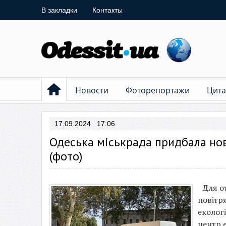
В закладки
Контакты
Новости
Фоторепортажи
Цита
17.09.2024 17:06
Одеська міськрада придбала нов
(фото)
Для о
повітря
еколог
центр 