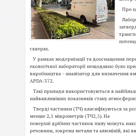
Про 
Лабор
затвер
трансп
потенці
скверах.
У рамках модернізації та дооснащення пер
екологічної лабораторії нещодавно було пр
виробництва – аналізатор для визначення вм
AРDA-372.
Такі прилади використовуються в найбільши
найважливіших показників стану атмосферног
Тверді частинки (ТЧ) класифікуються за ро
менше 2,5 мікрометрів (ТЧ2,5). На
поверхні дрібних частинок пилу можуть нак
речовини, зокрема метали та алюміній, які