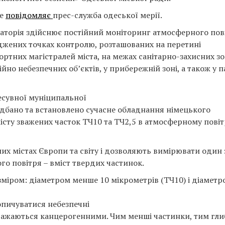
це
повідомляє
прес-служба одеської мерії.
аторія здійснює постійний моніторинг атмосферного пов
джених точках контролю, розташованих на перетині
ортних магістралей міста, на межах санітарно-захисних з
йно небезпечних об’єктів, у прибережній зоні, а також у п
есувної муніципальної
идбано та встановлено сучасне обладнання німецького
істу зважених часток ТЧ10 та ТЧ2,5 в атмосферному повіт
х містах Європи та світу і дозволяють вимірювати один 
о повітря – вміст твердих частинок.
зміром: діаметром менше 10 мікрометрів (ТЧ10) і діаметр
опичуватися небезпечні
 вважаються канцерогенними. Чим менші частинки, тим гл