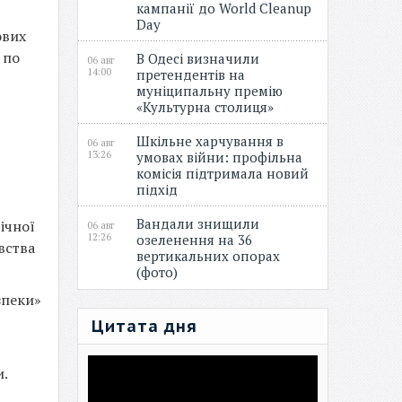
кампанії до World Cleanup
Day
ових
 по
В Одесі визначили
06 авг
14:00
претендентів на
муніципальну премію
«Культурна столиця»
Шкільне харчування в
06 авг
13:26
умовах війни: профільна
комісія підтримала новий
підхід
Вандали знищили
ічної
06 авг
12:26
озеленення на 36
вства
вертикальних опорах
(фото)
зпеки»
Цитата дня
и.