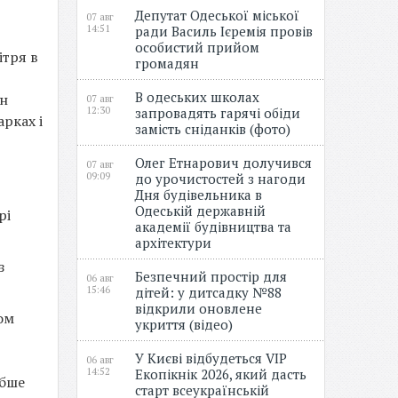
Депутат Одеської міської
07 авг
14:51
ради Василь Ієремія провів
особистий прийом
ітря в
громадян
В одеських школах
он
07 авг
12:30
запровадять гарячі обіди
арках і
замість сніданків (фото)
Олег Етнарович долучився
07 авг
09:09
до урочистостей з нагоди
Дня будівельника в
Одеській державній
рі
академії будівництва та
архітектури
з
Безпечний простір для
06 авг
15:46
дітей: у дитсадку №88
відкрили оновлене
ом
укриття (відео)
У Києві відбудеться VIP
06 авг
14:52
Екопікнік 2026, який дасть
ибше
старт всеукраїнській