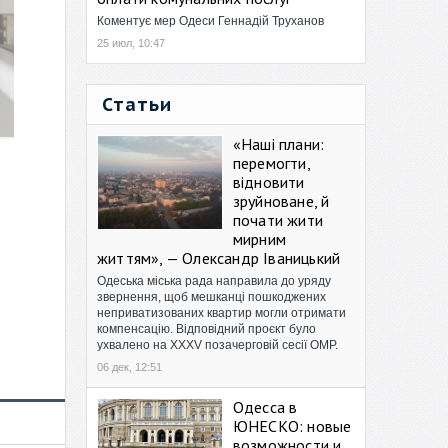
Коментує мер Одеси Геннадій Труханов
25 июл, 10:47
Статьи
«Наші плани:
перемогти,
відновити
зруйноване, й
почати жити
мирним
життям», — Олександр Іваницький
Одеська міська рада направила до уряду
звернення, щоб мешканці пошкоджених
неприватизованих квартир могли отримати
компенсацію. Відповідний проєкт було
ухвалено на XXXV позачерговій сесії ОМР.
06 дек, 12:51
Одесса в
ЮНЕСКО: новые
возможности и