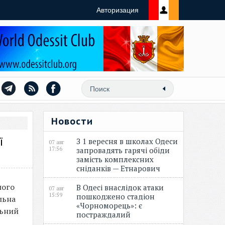
Авторизация
Новости
ї
З 1 вересня в школах Одеси
07 авг
17:56
запровадять гарячі обіди
замість комплексних
сніданків — Етнарович
ного
В Одесі внаслідок атаки
07 авг
15:59
пошкоджено стадіон
льна
«Чорноморець»: є
льний
постраждалий