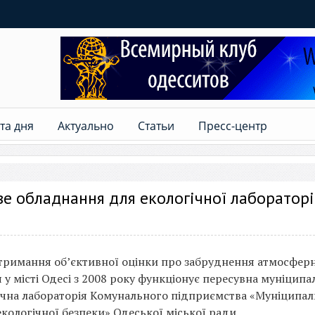
та дня
Актуально
Статьи
Пресс-центр
е обладнання для екологічної лабораторі
тримання об’єктивної оцінки про забруднення атмосфер
 у місті Одесі з 2008 року функціонує пересувна муніципа
ічна лабораторія Комунального підприємства «Муніципа
екологічної безпеки» Одеської міської ради.