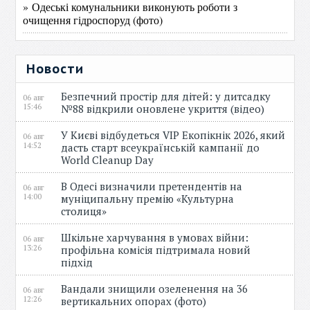
» Одеські комунальники виконують роботи з
очищення гідроспоруд (фото)
Новости
Безпечний простір для дітей: у дитсадку
06 авг
15:46
№88 відкрили оновлене укриття (відео)
У Києві відбудеться VIP Екопікнік 2026, який
06 авг
14:52
дасть старт всеукраїнській кампанії до
World Cleanup Day
В Одесі визначили претендентів на
06 авг
14:00
муніципальну премію «Культурна
столиця»
Шкільне харчування в умовах війни:
06 авг
13:26
профільна комісія підтримала новий
підхід
Вандали знищили озеленення на 36
06 авг
12:26
вертикальних опорах (фото)