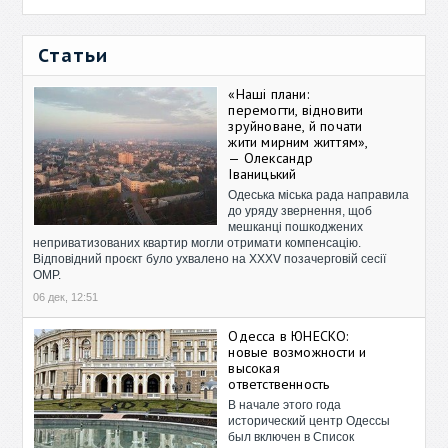
Статьи
«Наші плани:
перемогти, відновити
зруйноване, й почати
жити мирним життям»,
— Олександр
Іваницький
Одеська міська рада направила
до уряду звернення, щоб
мешканці пошкоджених
неприватизованих квартир могли отримати компенсацію.
Відповідний проєкт було ухвалено на XXXV позачерговій сесії
ОМР.
06 дек, 12:51
Одесса в ЮНЕСКО:
новые возможности и
высокая
ответственность
В начале этого года
исторический центр Одессы
был включен в Список