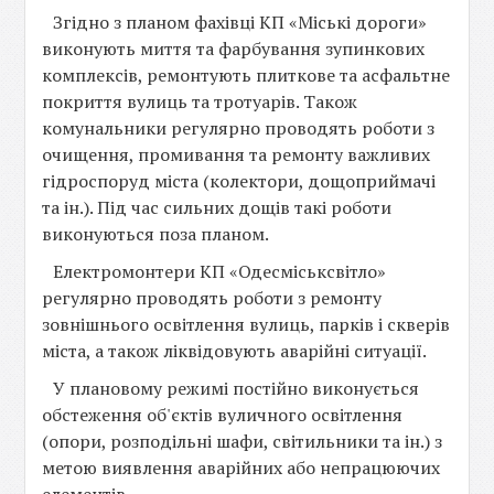
Згідно з планом фахівці КП «Міські дороги»
виконують миття та фарбування зупинкових
комплексів, ремонтують плиткове та асфальтне
покриття вулиць та тротуарів. Також
комунальники регулярно проводять роботи з
очищення, промивання та ремонту важливих
гідроспоруд міста (колектори, дощоприймачі
та ін.). Під час сильних дощів такі роботи
виконуються поза планом.
Електромонтери КП «Одесміськсвітло»
регулярно проводять роботи з ремонту
зовнішнього освітлення вулиць, парків і скверів
міста, а також ліквідовують аварійні ситуації.
У плановому режимі постійно виконується
обстеження об'єктів вуличного освітлення
(опори, розподільні шафи, світильники та ін.) з
метою виявлення аварійних або непрацюючих