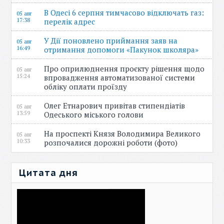
В Одесі 6 серпня тимчасово відключать газ:
05 авг
17:38
перелік адрес
У Дії поновлено приймання заяв на
05 авг
16:49
отримання допомоги «Пакунок школяра»
Про оприлюднення проєкту рішення щодо
05 авг
15:24
впровадження автоматизованої системи
обліку оплати проїзду
Олег Етнарович привітав стипендіатів
05 авг
13:59
Одеського міського голови
На проспекті Князя Володимира Великого
05 авг
10:33
розпочалися дорожні роботи (фото)
Цитата дня