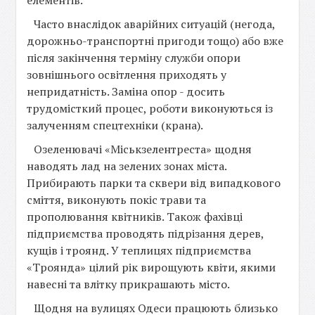
елементів.
Часто внаслідок аварійних ситуацій (негода,
дорожньо-транспортні пригоди тощо) або вже
після закінчення терміну служби опори
зовнішнього освітлення приходять у
непридатність. Заміна опор - досить
трудомісткий процес, роботи виконуються із
залученням спецтехніки (крана).
Озеленювачі «Міськзелентреста» щодня
наводять лад на зелених зонах міста.
Прибирають парки та сквери від випадкового
сміття, виконують покіс трави та
прополювання квітників. Також фахівці
підприємства проводять підрізання дерев,
кущів і троянд. У теплицях підприємства
«Троянда» цілий рік вирощують квіти, якими
навесні та влітку прикрашають місто.
Щодня на вулицях Одеси працюють близько