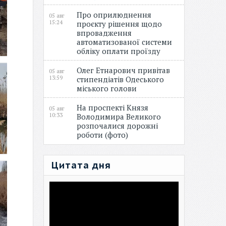
Про оприлюднення
05 авг
15:24
проєкту рішення щодо
впровадження
автоматизованої системи
обліку оплати проїзду
Олег Етнарович привітав
05 авг
13:59
стипендіатів Одеського
міського голови
На проспекті Князя
05 авг
10:33
Володимира Великого
розпочалися дорожні
роботи (фото)
Цитата дня