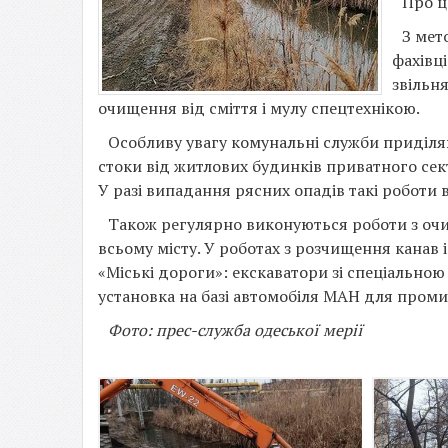
Про 
З мет
фахівц
звільня
очищення від сміття і мулу спецтехнікою.
Особливу увагу комунальні служби приділя
стоки від житлових будинків приватного сек
У разі випадання рясних опадів такі роботи
Також регулярно виконуються роботи з очи
всьому місту. У роботах з розчищення канав 
«Міські дороги»: екскаватори зі спеціально
установка на базі автомобіля МАН для пром
Фото: прес-служба одеської мерії