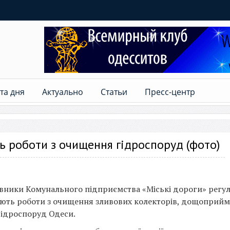
та дня
Актуально
Статьи
Пресс-центр
 роботи з очищення гідроспоруд (фото)
вники Комунального підприємства «Міські дороги» регу
ють роботи з очищення зливових колекторів, дощоприйма
гідроспоруд Одеси.