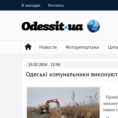
В закладки
Контакты
Новости
Фоторепортажи
Цита
15.02.2024 12:59
Одеські комунальники виконують
Праці
викону
інших 