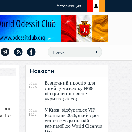
Авторизация
Новости
Безпечний простір для
06 авг
15:46
дітей: у дитсадку №88
відкрили оновлене
укриття (відео)
лярно
У Києві відбудеться VIP
06 авг
чів та
14:52
Екопікнік 2026, який дасть
старт всеукраїнській
кампанії до World Cleanup
Day