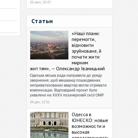
25 июл, 10:47
Статьи
«Наші плани:
перемогти,
відновити
зруйноване, й
почати жити
мирним
життям», — Олександр Іваницький
Одеська міська рада направила до уряду
звернення, щоб мешканці пошкоджених
неприватизованих квартир могли отримати
компенсацію. Відповідний проєкт було
ухвалено на XXXV позачерговій сесії ОМР.
06 дек, 12:51
Одесса в
ЮНЕСКО: новые
возможности и
высокая
ответственность