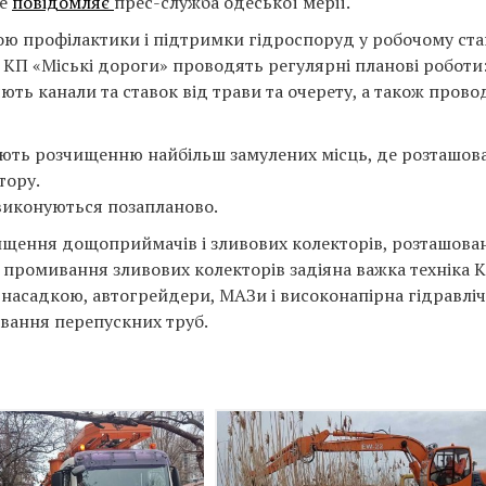
це
повідомляє
прес-служба одеської мерії.
ою профілактики і підтримки гідроспоруд у робочому ста
і КП «Міські дороги» проводять регулярні планові роботи
ють канали та ставок від трави та очерету, а також прово
ють розчищенню найбільш замулених місць, де розташов
тору.
 виконуються позапланово.
щення дощоприймачів і зливових колекторів, розташова
і промивання зливових колекторів задіяна важка техніка 
ю насадкою, автогрейдери, МАЗи і високонапірна гідравлі
ивання перепускних труб.