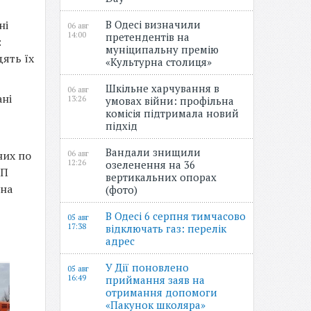
ні
В Одесі визначили
06 авг
14:00
претендентів на
:
муніципальну премію
дять їх
«Культурна столиця»
Шкільне харчування в
06 авг
ані
13:26
умовах війни: профільна
комісія підтримала новий
підхід
Вандали знищили
них по
06 авг
12:26
озеленення на 36
КП
вертикальних опорах
чна
(фото)
В Одесі 6 серпня тимчасово
05 авг
17:38
відключать газ: перелік
адрес
У Дії поновлено
05 авг
16:49
приймання заяв на
отримання допомоги
«Пакунок школяра»