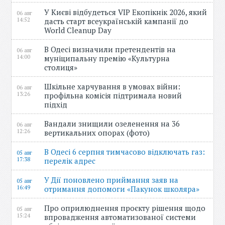
У Києві відбудеться VIP Екопікнік 2026, який
06 авг
14:52
дасть старт всеукраїнській кампанії до
World Cleanup Day
В Одесі визначили претендентів на
06 авг
14:00
муніципальну премію «Культурна
столиця»
Шкільне харчування в умовах війни:
06 авг
13:26
профільна комісія підтримала новий
підхід
Вандали знищили озеленення на 36
06 авг
12:26
вертикальних опорах (фото)
В Одесі 6 серпня тимчасово відключать газ:
05 авг
17:38
перелік адрес
У Дії поновлено приймання заяв на
05 авг
16:49
отримання допомоги «Пакунок школяра»
Про оприлюднення проєкту рішення щодо
05 авг
15:24
впровадження автоматизованої системи