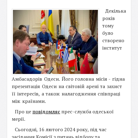
Декілька
років
тому
було
створено
інститут
Амбасадорів Одеси. Його головна місія - гідна
презентація Одеси на світовій арені та захист
її інтересів, а також налагодження співпраці
між країнами.
Про це
повідомляє
прес-служба одеської
мерії.
Сьогодні, 16 лютого 2024 року, під час
засідання Комісії з питань відбору та