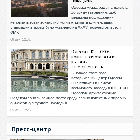
Іваницький
Одеська міська рада направила
до уряду звернення, щоб
мешканці пошкоджених
неприватизованих квартир могли отримати компенсацію.
Відповідний проєкт було ухвалено на XXXV позачерговій сесії
ОМР.
06 дек, 12:51
Одесса в ЮНЕСКО:
новые возможности и
высокая
ответственность
В начале этого года
исторический центр Одессы
был включен в Список
всемирного наследия ЮНЕСКО.
Одесские архитектурные
шедевры заняли важное место среди самых известных мировых
объектов культурного наследия.
05 дек, 12:23
Пресс-центр