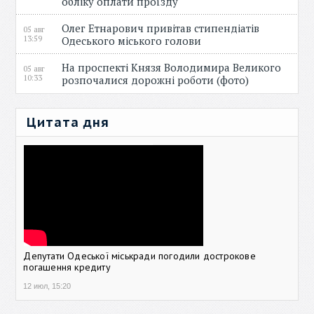
обліку оплати проїзду
Олег Етнарович привітав стипендіатів
05 авг
13:59
Одеського міського голови
На проспекті Князя Володимира Великого
05 авг
10:33
розпочалися дорожні роботи (фото)
Цитата дня
Депутати Одеської міськради погодили дострокове
погашення кредиту
12 июл, 15:20