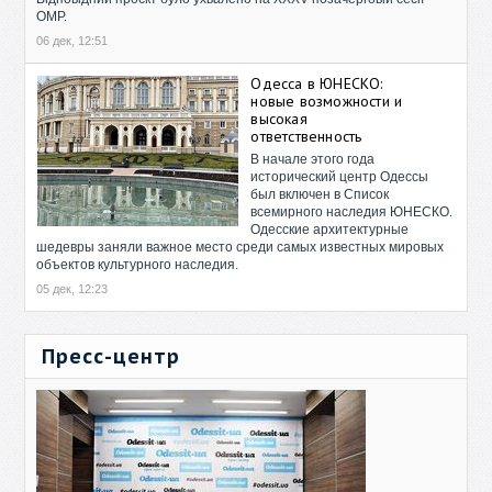
ОМР.
06 дек, 12:51
Одесса в ЮНЕСКО:
новые возможности и
высокая
ответственность
В начале этого года
исторический центр Одессы
был включен в Список
всемирного наследия ЮНЕСКО.
Одесские архитектурные
шедевры заняли важное место среди самых известных мировых
объектов культурного наследия.
05 дек, 12:23
Пресс-центр