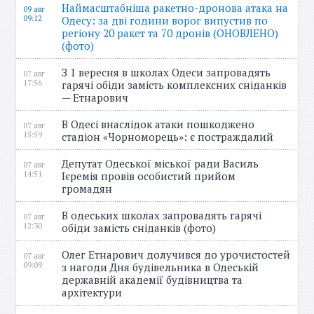
Наймасштабніша ракетно-дронова атака на
09 авг
09:12
Одесу: за дві години ворог випустив по
регіону 20 ракет та 70 дронів (ОНОВЛЕНО)
(фото)
З 1 вересня в школах Одеси запровадять
07 авг
17:56
гарячі обіди замість комплексних сніданків
— Етнарович
В Одесі внаслідок атаки пошкоджено
07 авг
15:59
стадіон «Чорноморець»: є постраждалий
Депутат Одеської міської ради Василь
07 авг
14:51
Ієремія провів особистий прийом
громадян
В одеських школах запровадять гарячі
07 авг
12:30
обіди замість сніданків (фото)
Олег Етнарович долучився до урочистостей
07 авг
09:09
з нагоди Дня будівельника в Одеській
державній академії будівництва та
архітектури