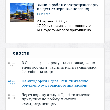
Зміни в роботі електротранспорту
в Одесі 29 червня (оновлено)
29.06.2026 г.
29 червня з 8:00 до
17:00 рух трамвайного маршруту
№1 буде тимчасово призупинено
→
Новости
В Одесі через ворожу атаку пошкоджено
09 авг
10:35
енергооб’єкти: частина міста залишилася
без світла та води
На автодорозі Одеса–Рені тимчасово
09 авг
10:27
обмежено рух транспортних засобів
Через ворожу атаку в Одесі тимчасово
09 авг
09:38
призупинено роботу міського
електротранспорту