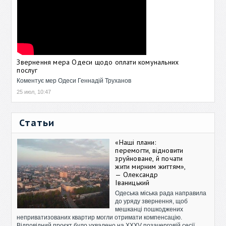
Звернення мера Одеси щодо оплати комунальних
послуг
Коментує мер Одеси Геннадій Труханов
25 июл, 10:47
Статьи
«Наші плани:
перемогти, відновити
зруйноване, й почати
жити мирним життям»,
— Олександр
Іваницький
Одеська міська рада направила
до уряду звернення, щоб
мешканці пошкоджених
неприватизованих квартир могли отримати компенсацію.
Відповідний проєкт було ухвалено на XXXV позачерговій сесії