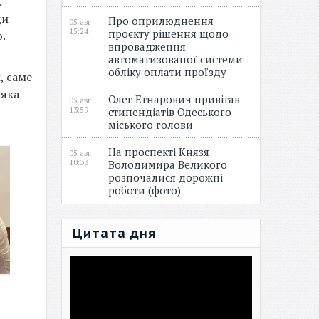
.
ди
Про оприлюднення
05 авг
15:24
проєкту рішення щодо
.
впровадження
автоматизованої системи
обліку оплати проїзду
, саме
 яка
Олег Етнарович привітав
05 авг
13:59
стипендіатів Одеського
міського голови
На проспекті Князя
05 авг
10:33
Володимира Великого
розпочалися дорожні
роботи (фото)
Цитата дня