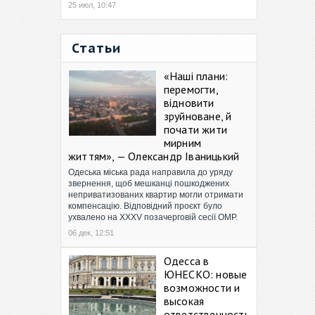
25 июл, 10:47
Статьи
«Наші плани:
перемогти,
відновити
зруйноване, й
почати жити
мирним
життям», — Олександр Іваницький
Одеська міська рада направила до уряду
звернення, щоб мешканці пошкоджених
неприватизованих квартир могли отримати
компенсацію. Відповідний проєкт було
ухвалено на XXXV позачерговій сесії ОМР.
06 дек, 12:51
Одесса в
ЮНЕСКО: новые
возможности и
высокая
ответственность