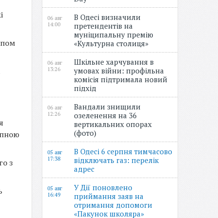
і
В Одесі визначили
06 авг
14:00
претендентів на
муніципальну премію
апом
«Культурна столиця»
Шкільне харчування в
06 авг
13:26
умовах війни: профільна
комісія підтримала новий
підхід
Вандали знищили
06 авг
12:26
озеленення на 36
я
вертикальних опорах
(фото)
тупною
В Одесі 6 серпня тимчасово
05 авг
17:38
відключать газ: перелік
го з
адрес
У Дії поновлено
05 авг
ь
16:49
приймання заяв на
отримання допомоги
«Пакунок школяра»