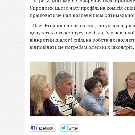
За результатами обговорення було прийнято
Упродовж цього часу профільна комісія спіл
працюватиме над визначенням оптимальної 
Олег Етнарович наголосив, що ухвалені ріш
депутатського корпусу, освітян, батьківсько
відкритий діалог і спільна робота дозволяют
відповідатиме потребам одеських школярів.
Facebook
Twitter