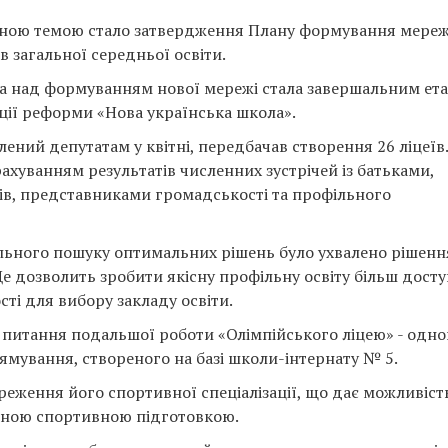
ною темою стало затвердження Плану формування мереж
в загальної середньої освіти.
а над формуванням нової мережі стала завершальним ет
ації реформи «Нова українська школа».
ений депутатам у квітні, передбачав створення 26 ліцеїв.
хуванням результатів численних зустрічей із батьками,
ів, представниками громадськості та профільного
ільного пошуку оптимальних рішень було ухвалено рішенн
8. Це дозволить зробити якісну профільну освіту більш дос
ті для вибору закладу освіти.
 питання подальшої роботи «Олімпійського ліцею» - одно
рямування, створеного на базі школи-інтернату № 5.
реження його спортивної спеціалізації, що дає можливіст
ійною спортивною підготовкою.