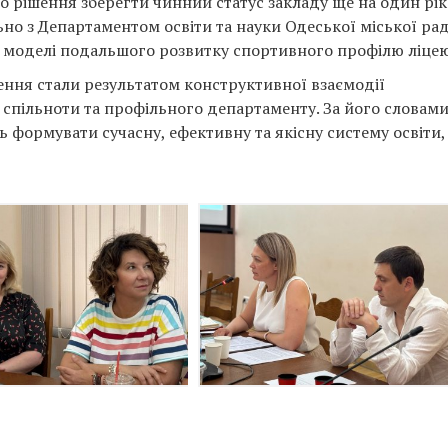
 рішення зберегти чинний статус закладу ще на один рік
ьно з Департаментом освіти та науки Одеської міської ра
моделі подальшого розвитку спортивного профілю ліцею
ення стали результатом конструктивної взаємодії
ї спільноти та профільного департаменту. За його словами
ь формувати сучасну, ефективну та якісну систему освіти,