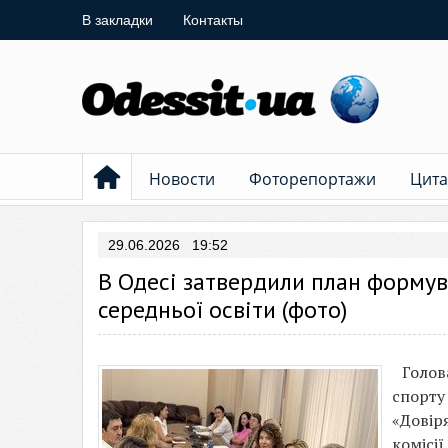
В закладки
Контакты
Новости
Фоторепортажи
Цита
29.06.2026 19:52
В Одесі затвердили план формув
середньої освіти (фото)
Голов
спорту
«Довір
комісії