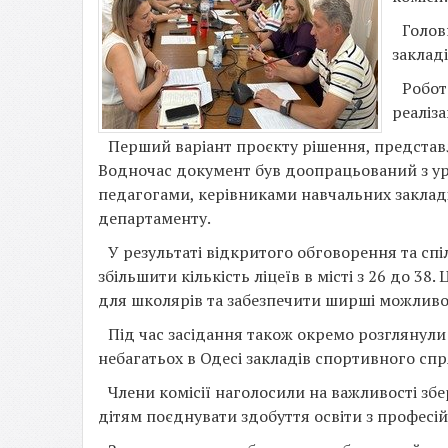
Голов
закладі
Робот
реаліз
Перший варіант проєкту рішення, представл
Водночас документ був доопрацьований з ура
педагогами, керівниками навчальних заклад
департаменту.
У результаті відкритого обговорення та сп
збільшити кількість ліцеїв в місті з 26 до 3
для школярів та забезпечити ширші можливос
Під час засідання також окремо розглянули
небагатьох в Одесі закладів спортивного сп
Члени комісії наголосили на важливості збе
дітям поєднувати здобуття освіти з профес