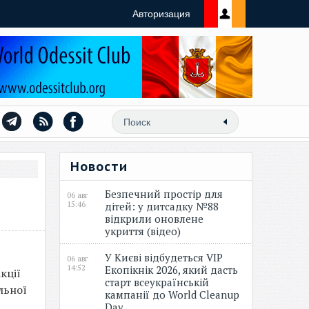
Авторизация
Новости
Безпечний простір для
06 авг
15:46
дітей: у дитсадку №88
відкрили оновлене
укриття (відео)
У Києві відбудеться VIP
06 авг
14:52
Екопікнік 2026, який дасть
кції
старт всеукраїнській
льної
кампанії до World Cleanup
Day