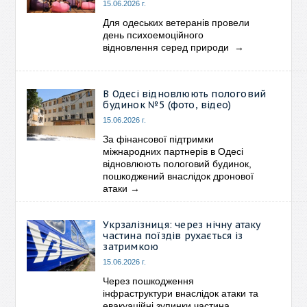
15.06.2026 г.
Для одеських ветеранів провели
день психоемоційного
відновлення серед природи
→
В Одесі відновлюють пологовий
будинок №5 (фото, відео)
15.06.2026 г.
За фінансової підтримки
міжнародних партнерів в Одесі
відновлюють пологовий будинок,
пошкоджений внаслідок дронової
атаки
→
Укрзалізниця: через нічну атаку
частина поїздів рухається із
затримкою
15.06.2026 г.
Через пошкодження
інфраструктури внаслідок атаки та
евакуаційні зупинки частина