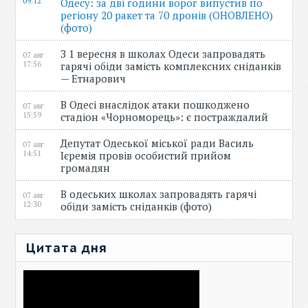
09:12
Одесу: за дві години ворог випустив по
регіону 20 ракет та 70 дронів (ОНОВЛЕНО)
(фото)
З 1 вересня в школах Одеси запровадять
07 авг
17:56
гарячі обіди замість комплексних сніданків
— Етнарович
В Одесі внаслідок атаки пошкоджено
07 авг
15:59
стадіон «Чорноморець»: є постраждалий
Депутат Одеської міської ради Василь
07 авг
14:51
Ієремія провів особистий прийом
громадян
В одеських школах запровадять гарячі
07 авг
12:30
обіди замість сніданків (фото)
Цитата дня