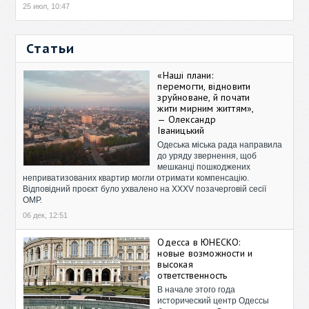
25 июл, 10:47
Статьи
«Наші плани:
перемогти, відновити
зруйноване, й почати
жити мирним життям»,
— Олександр
Іваницький
Одеська міська рада направила
до уряду звернення, щоб
мешканці пошкоджених
неприватизованих квартир могли отримати компенсацію.
Відповідний проєкт було ухвалено на XXXV позачерговій сесії
ОМР.
06 дек, 12:51
Одесса в ЮНЕСКО:
новые возможности и
высокая
ответственность
В начале этого года
исторический центр Одессы