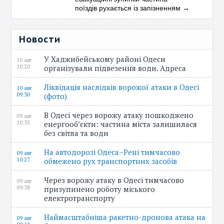
поїздів рухається із запізненням
→
Новости
У Хаджибейському районі Одеси
10 авг
10:20
організували підвезення води. Адреса
Ліквідація наслідків ворожої атаки в Одесі
10 авг
09:30
(фото)
В Одесі через ворожу атаку пошкоджено
09 авг
10:35
енергооб’єкти: частина міста залишилася
без світла та води
На автодорозі Одеса–Рені тимчасово
09 авг
10:27
обмежено рух транспортних засобів
Через ворожу атаку в Одесі тимчасово
09 авг
09:38
призупинено роботу міського
електротранспорту
Наймасштабніша ракетно-дронова атака на
09 авг