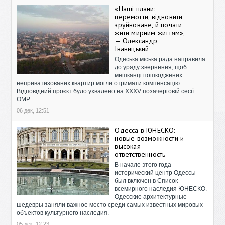
«Наші плани:
перемогти, відновити
зруйноване, й почати
жити мирним життям»,
— Олександр
Іваницький
Одеська міська рада направила
до уряду звернення, щоб
мешканці пошкоджених
неприватизованих квартир могли отримати компенсацію.
Відповідний проєкт було ухвалено на XXXV позачерговій сесії
ОМР.
06 дек, 12:51
Одесса в ЮНЕСКО:
новые возможности и
высокая
ответственность
В начале этого года
исторический центр Одессы
был включен в Список
всемирного наследия ЮНЕСКО.
Одесские архитектурные
шедевры заняли важное место среди самых известных мировых
объектов культурного наследия.
05 дек, 12:23