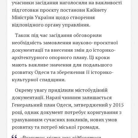
учасники засідання наголосили на важливості
підготовки проєкту постанови Кабінету
Міністрів України щодо створення
відповідного органу управління.
Також під час засідання обговорили
необхідність замовлення науково-проєктної
документації та внесення змін до історико-
архітектурного опорного плану. Ці кроки
мають важливе значення для подальшого
розвитку Одеси та збереження її історико-
культурної спадщини.
Окрему увагу приділили містобудівній
документації. Наразі чинним залишається
Генеральний план Одеси, затверджений у 2015
році, однак документ потребує коригування з
урахуванням сучасних викликів, нових умов
розвитку та потреб міської громади.
«Розвиток міста має відбуватися