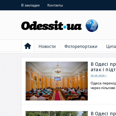
В закладки
Контакты
Новости
Фоторепортажи
Цита
В Одесі п
атак і пі
25.05.2026 г.
Одеса переход
через пільгове
В Одесі п