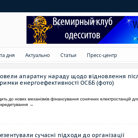
та дня
Актуально
Статьи
Пресс-центр
ровели апаратну нараду щодо відновлення піс
дтримки енергоефективності ОСББ (фото)
ить до нових механізмів фінансування сонячних електростанцій д
 кредитування
→
резентували сучасні підходи до організації