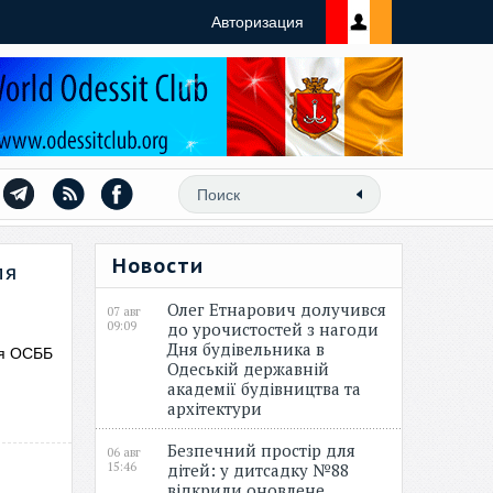
Авторизация
Новости
ля
Олег Етнарович долучився
07 авг
09:09
до урочистостей з нагоди
Дня будівельника в
ля ОСББ
Одеській державній
академії будівництва та
архітектури
Безпечний простір для
06 авг
15:46
дітей: у дитсадку №88
відкрили оновлене