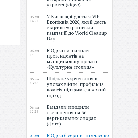
укриття (відео)
У Києві відбудеться VIP
06 авг
14:52
Екопікнік 2026, який дасть
старт всеукраїнській
кампанії до World Cleanup
Day
В Одесі визначили
06 авг
14:00
претендентів на
муніципальну премію
«Культурна столиця»
Шкільне харчування в
06 авг
13:26
умовах війни: профільна
комісія підтримала новий
підхід
Вандали знищили
06 авг
12:26
озеленення на 36
вертикальних опорах
(фото)
В Одесі 6 серпня тимчасово
05 авг