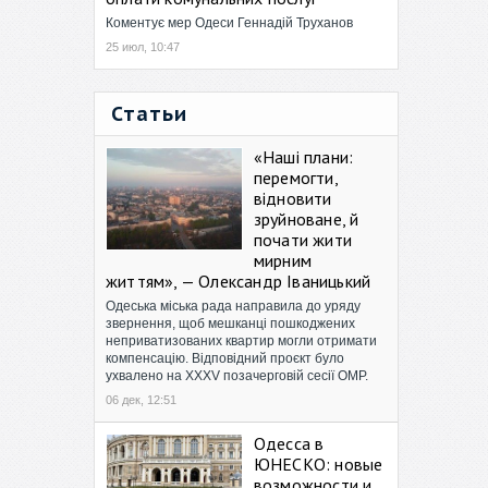
Коментує мер Одеси Геннадій Труханов
25 июл, 10:47
Статьи
«Наші плани:
перемогти,
відновити
зруйноване, й
почати жити
мирним
життям», — Олександр Іваницький
Одеська міська рада направила до уряду
звернення, щоб мешканці пошкоджених
неприватизованих квартир могли отримати
компенсацію. Відповідний проєкт було
ухвалено на XXXV позачерговій сесії ОМР.
06 дек, 12:51
Одесса в
ЮНЕСКО: новые
возможности и