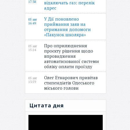
17:38
відключать газ: перелік
адрес
У Дії поновлено
05 авг
16:49
приймання заяв на
отримання допомоги
«Пакунок школяра»
Про оприлюднення
05 авг
15:24
проєкту рішення щодо
впровадження
автоматизованої системи
обліку оплати проїзду
Олег Етнарович привітав
05 авг
13:59
стипендіатів Одеського
міського голови
Цитата дня