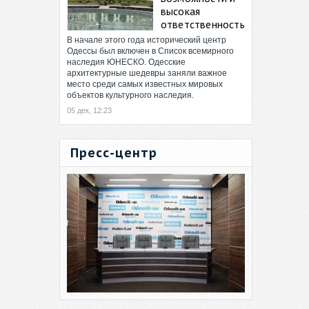
высокая
ответственность
В начале этого года исторический центр
Одессы был включен в Список всемирного
наследия ЮНЕСКО. Одесские
архитектурные шедевры заняли важное
место среди самых известных мировых
объектов культурного наследия.
05 дек, 12:23
Пресс-центр