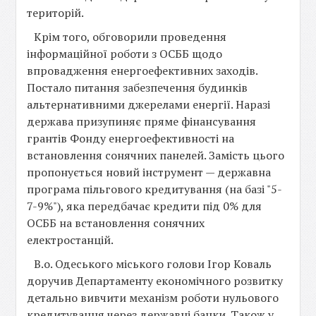
територій.
Крім того, обговорили проведення
інформаційної роботи з ОСББ щодо
впровадження енергоефективних заходів.
Постало питання забезпечення будинків
альтернативними джерелами енергії. Наразі
держава призупиняє пряме фінансування
грантів Фонду енергоефективності на
встановлення сонячних панелей. Замість цього
пропонується новий інструмент — державна
програма пільгового кредитування (на базі "5-
7-9%"), яка передбачає кредити під 0% для
ОСББ на встановлення сонячних
електростанцій.
В.о. Одеського міського голови Ігор Коваль
доручив Департаменту економічного розвитку
детально вивчити механізм роботи нульового
кредитування через державні банки. Також у