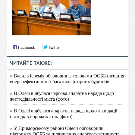
Facebook
Twitter
ЧИТАЙТЕ ТАКЖЕ:
» Василь Ієремія обговорив із головами ОСББ питання
енергоефективності багатоквартирних будинків
» В Одесі відбулася чергова апаратна нарада щодо
життєдіяльності міста (фото)
» В Одесі відбулася апаратна нарада щодо ліквідації
наслідків ворожих атак (фото)
» У Приморському районі Одеси обговорили
підтримку ОСББ та підвищення енергоефективності