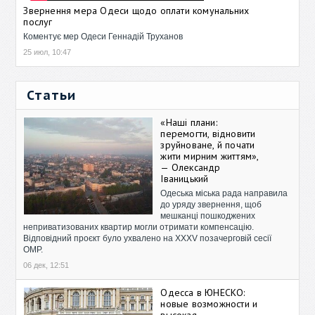
Звернення мера Одеси щодо оплати комунальних
послуг
Коментує мер Одеси Геннадій Труханов
25 июл, 10:47
Статьи
«Наші плани:
перемогти, відновити
зруйноване, й почати
жити мирним життям»,
— Олександр
Іваницький
Одеська міська рада направила
до уряду звернення, щоб
мешканці пошкоджених
неприватизованих квартир могли отримати компенсацію.
Відповідний проєкт було ухвалено на XXXV позачерговій сесії
ОМР.
06 дек, 12:51
Одесса в ЮНЕСКО:
новые возможности и