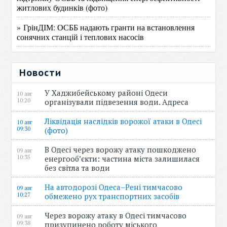
житлових будинків (фото)
» ГрінДІМ: ОСББ надають гранти на встановлення
сонячних станцій і теплових насосів
Новости
У Хаджибейському районі Одеси
10 авг
10:20
організували підвезення води. Адреса
Ліквідація наслідків ворожої атаки в Одесі
10 авг
09:30
(фото)
В Одесі через ворожу атаку пошкоджено
09 авг
10:35
енергооб’єкти: частина міста залишилася
без світла та води
На автодорозі Одеса–Рені тимчасово
09 авг
10:27
обмежено рух транспортних засобів
Через ворожу атаку в Одесі тимчасово
09 авг
09:38
призупинено роботу міського