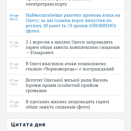
електротранспорту
Наймасштабніша ракетно-дронова атака на
09 авг
09:12
Одесу: за дві години ворог випустив по
регіону 20 ракет та 70 дронів (ОНОВЛЕНО)
(фото)
З 1 вересня в школах Одеси запровадять
07 авг
17:56
гарячі обіди замість комплексних сніданків
— Етнарович
В Одесі внаслідок атаки пошкоджено
07 авг
15:59
стадіон «Чорноморець»: є постраждалий
Депутат Одеської міської ради Василь
07 авг
14:51
Ієремія провів особистий прийом
громадян
В одеських школах запровадять гарячі
07 авг
12:30
обіди замість сніданків (фото)
Цитата дня