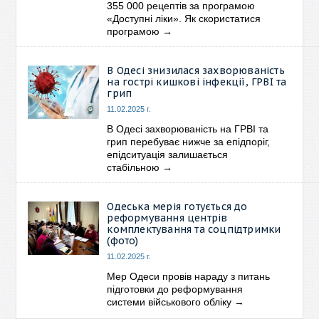
355 000 рецептів за програмою
«Доступні ліки». Як скористатися
програмою
→
В Одесі знизилася захворюваність
на гострі кишкові інфекції, ГРВІ та
грип
11.02.2025 г.
В Одесі захворюваність на ГРВІ та
грип перебуває нижче за епідпоріг,
епідситуація залишається
стабільною
→
Одеська мерія готується до
реформування центрів
комплектування та соцпідтримки
(фото)
11.02.2025 г.
Мер Одеси провів нараду з питань
підготовки до реформування
системи військового обліку
→