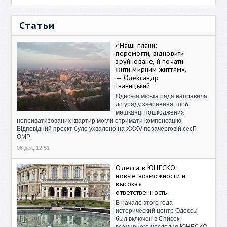
Статьи
«Наші плани:
перемогти, відновити
зруйноване, й почати
жити мирним життям»,
— Олександр
Іваницький
Одеська міська рада направила
до уряду звернення, щоб
мешканці пошкоджених
неприватизованих квартир могли отримати компенсацію.
Відповідний проєкт було ухвалено на XXXV позачерговій сесії
ОМР.
06 дек, 12:51
Одесса в ЮНЕСКО:
новые возможности и
высокая
ответственность
В начале этого года
исторический центр Одессы
был включен в Список