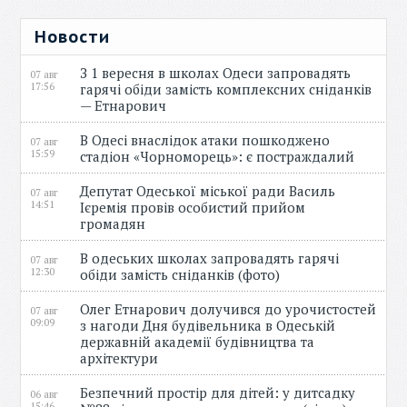
Новости
З 1 вересня в школах Одеси запровадять
07 авг
17:56
гарячі обіди замість комплексних сніданків
— Етнарович
В Одесі внаслідок атаки пошкоджено
07 авг
15:59
стадіон «Чорноморець»: є постраждалий
Депутат Одеської міської ради Василь
07 авг
14:51
Ієремія провів особистий прийом
громадян
В одеських школах запровадять гарячі
07 авг
12:30
обіди замість сніданків (фото)
Олег Етнарович долучився до урочистостей
07 авг
09:09
з нагоди Дня будівельника в Одеській
державній академії будівництва та
архітектури
Безпечний простір для дітей: у дитсадку
06 авг
15:46