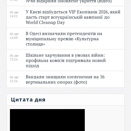
№88 відкрили оновлене укриття (відео)
У Києві відбудеться VIP Екопікнік 2026, який
06 авг
14:52
дасть старт всеукраїнській кампанії до
World Cleanup Day
В Одесі визначили претендентів на
06 авг
14:00
муніципальну премію «Культурна
столиця»
Шкільне харчування в умовах війни:
06 авг
13:26
профільна комісія підтримала новий
підхід
Вандали знищили озеленення на 36
06 авг
12:26
вертикальних опорах (фото)
Цитата дня