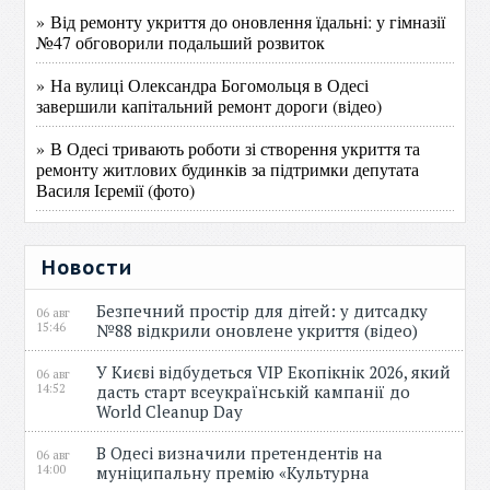
» Від ремонту укриття до оновлення їдальні: у гімназії
№47 обговорили подальший розвиток
» На вулиці Олександра Богомольця в Одесі
завершили капітальний ремонт дороги (відео)
» В Одесі тривають роботи зі створення укриття та
ремонту житлових будинків за підтримки депутата
Василя Ієремії (фото)
Новости
Безпечний простір для дітей: у дитсадку
06 авг
15:46
№88 відкрили оновлене укриття (відео)
У Києві відбудеться VIP Екопікнік 2026, який
06 авг
14:52
дасть старт всеукраїнській кампанії до
World Cleanup Day
В Одесі визначили претендентів на
06 авг
14:00
муніципальну премію «Культурна