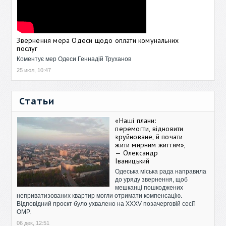
Звернення мера Одеси щодо оплати комунальних
послуг
Коментує мер Одеси Геннадій Труханов
25 июл, 10:47
Статьи
«Наші плани:
перемогти, відновити
зруйноване, й почати
жити мирним життям»,
— Олександр
Іваницький
Одеська міська рада направила
до уряду звернення, щоб
мешканці пошкоджених
неприватизованих квартир могли отримати компенсацію.
Відповідний проєкт було ухвалено на XXXV позачерговій сесії
ОМР.
06 дек, 12:51