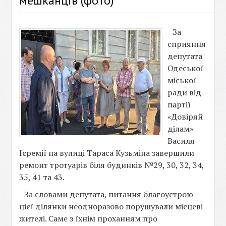
мешканців (фото)
За
сприяння
депутата
Одеської
міської
ради від
партії
«Довіряй
ділам»
Василя
Ієремії на вулиці Тараса Кузьміна завершили
ремонт тротуарів біля будинків №29, 30, 32, 34,
35, 41 та 43.
За словами депутата, питання благоустрою
цієї ділянки неодноразово порушували місцеві
жителі. Саме з їхнім проханням про