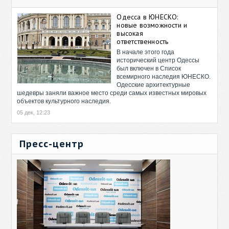
Одесса в ЮНЕСКО:
новые возможности и
высокая
ответственность
В начале этого года
исторический центр Одессы
был включен в Список
всемирного наследия ЮНЕСКО.
Одесские архитектурные
шедевры заняли важное место среди самых известных мировых
объектов культурного наследия.
05 дек, 12:23
Пресс-центр