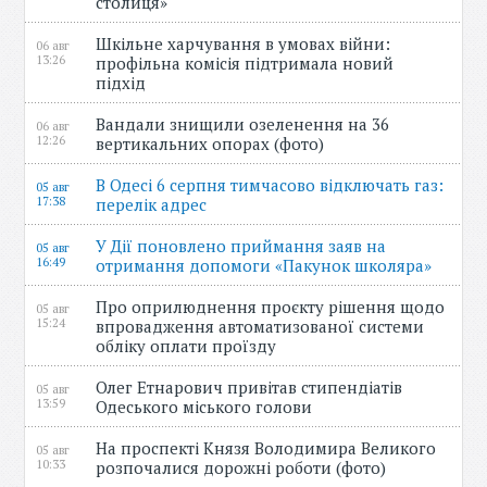
столиця»
Шкільне харчування в умовах війни:
06 авг
13:26
профільна комісія підтримала новий
підхід
Вандали знищили озеленення на 36
06 авг
12:26
вертикальних опорах (фото)
В Одесі 6 серпня тимчасово відключать газ:
05 авг
17:38
перелік адрес
У Дії поновлено приймання заяв на
05 авг
16:49
отримання допомоги «Пакунок школяра»
Про оприлюднення проєкту рішення щодо
05 авг
15:24
впровадження автоматизованої системи
обліку оплати проїзду
Олег Етнарович привітав стипендіатів
05 авг
13:59
Одеського міського голови
На проспекті Князя Володимира Великого
05 авг
10:33
розпочалися дорожні роботи (фото)