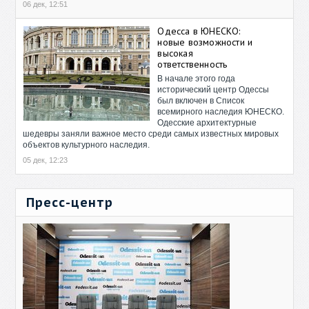
06 дек, 12:51
Одесса в ЮНЕСКО:
новые возможности и
высокая
ответственность
В начале этого года
исторический центр Одессы
был включен в Список
всемирного наследия ЮНЕСКО.
Одесские архитектурные
шедевры заняли важное место среди самых известных мировых
объектов культурного наследия.
05 дек, 12:23
Пресс-центр