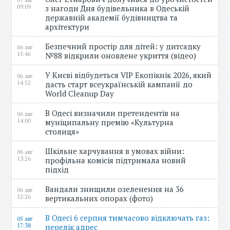
07 авг
09:09
з нагоди Дня будівельника в Одеській
державній академії будівництва та
архітектури
Безпечний простір для дітей: у дитсадку
06 авг
15:46
№88 відкрили оновлене укриття (відео)
У Києві відбудеться VIP Екопікнік 2026, який
06 авг
14:52
дасть старт всеукраїнській кампанії до
World Cleanup Day
В Одесі визначили претендентів на
06 авг
14:00
муніципальну премію «Культурна
столиця»
Шкільне харчування в умовах війни:
06 авг
13:26
профільна комісія підтримала новий
підхід
Вандали знищили озеленення на 36
06 авг
12:26
вертикальних опорах (фото)
В Одесі 6 серпня тимчасово відключать газ:
05 авг
17:38
перелік адрес