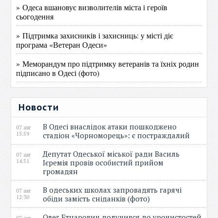
» Одеса вшановує визволителів міста і героїв
сьогодення
» Підтримка захисників і захисниць: у місті діє
програма «Ветеран Одеси»
» Меморандум про підтримку ветеранів та їхніх родин
підписано в Одесі (фото)
Новости
В Одесі внаслідок атаки пошкоджено
07 авг
15:59
стадіон «Чорноморець»: є постраждалий
Депутат Одеської міської ради Василь
07 авг
14:51
Ієремія провів особистий прийом
громадян
В одеських школах запровадять гарячі
07 авг
12:30
обіди замість сніданків (фото)
Олег Етнарович долучився до урочистостей