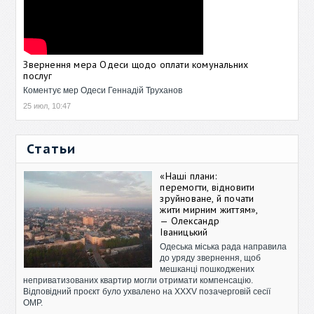
Звернення мера Одеси щодо оплати комунальних
послуг
Коментує мер Одеси Геннадій Труханов
25 июл, 10:47
Статьи
«Наші плани:
перемогти, відновити
зруйноване, й почати
жити мирним життям»,
— Олександр
Іваницький
Одеська міська рада направила
до уряду звернення, щоб
мешканці пошкоджених
неприватизованих квартир могли отримати компенсацію.
Відповідний проєкт було ухвалено на XXXV позачерговій сесії
ОМР.