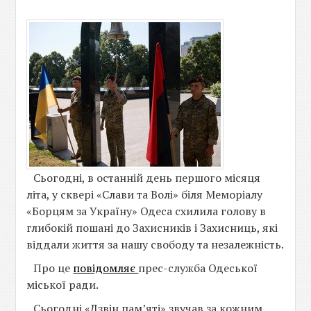
Сьогодні, в останній день першого місяця
літа, у сквері «Слави та Волі» біля Меморіалу
«Борцям за Україну» Одеса схилила голову в
глибокій пошані до Захисників і Захисниць, які
віддали життя за нашу свободу та незалежність.
Про це
повідомляє
прес-служба Одеської
міської ради.
Сьогодні «Дзвін памʼяті» звучав за кожним