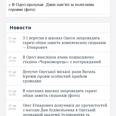
» В Одесі пролунав Дзвін памʼяті за полеглими
героями (фото)
Новости
З 1 вересня в школах Одеси запровадять
07 авг
17:56
гарячі обіди замість комплексних сніданків
— Етнарович
В Одесі внаслідок атаки пошкоджено
07 авг
15:59
стадіон «Чорноморець»: є постраждалий
Депутат Одеської міської ради Василь
07 авг
14:51
Ієремія провів особистий прийом
громадян
В одеських школах запровадять гарячі
07 авг
12:30
обіди замість сніданків (фото)
Олег Етнарович долучився до урочистостей
07 авг
09:09
з нагоди Дня будівельника в Одеській
державній академії будівництва та