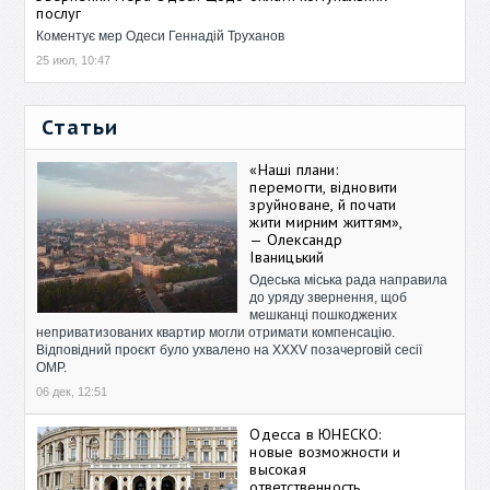
послуг
Коментує мер Одеси Геннадій Труханов
25 июл, 10:47
Статьи
«Наші плани:
перемогти, відновити
зруйноване, й почати
жити мирним життям»,
— Олександр
Іваницький
Одеська міська рада направила
до уряду звернення, щоб
мешканці пошкоджених
неприватизованих квартир могли отримати компенсацію.
Відповідний проєкт було ухвалено на XXXV позачерговій сесії
ОМР.
06 дек, 12:51
Одесса в ЮНЕСКО:
новые возможности и
высокая
ответственность