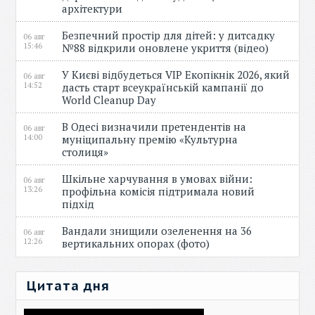
архітектури
Безпечний простір для дітей: у дитсадку
06 авг
15:46
№88 відкрили оновлене укриття (відео)
У Києві відбудеться VIP Екопікнік 2026, який
06 авг
14:52
дасть старт всеукраїнській кампанії до
World Cleanup Day
В Одесі визначили претендентів на
06 авг
14:00
муніципальну премію «Культурна
столиця»
Шкільне харчування в умовах війни:
06 авг
13:26
профільна комісія підтримала новий
підхід
Вандали знищили озеленення на 36
06 авг
12:26
вертикальних опорах (фото)
Цитата дня