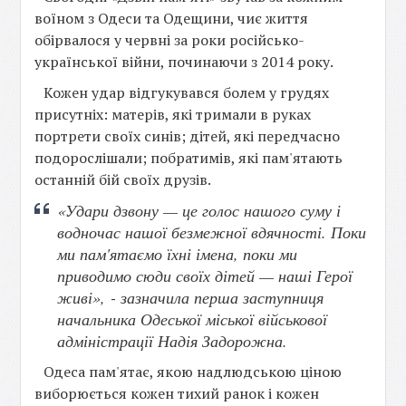
воїном з Одеси та Одещини, чиє життя
обірвалося у червні за роки російсько-
української війни, починаючи з 2014 року.
Кожен удар відгукувався болем у грудях
присутніх: матерів, які тримали в руках
портрети своїх синів; дітей, які передчасно
подорослішали; побратимів, які пам'ятають
останній бій своїх друзів.
«Удари дзвону — це голос нашого суму і
водночас нашої безмежної вдячності. Поки
ми пам'ятаємо їхні імена, поки ми
приводимо сюди своїх дітей — наші Герої
живі», - зазначила перша заступниця
начальника Одеської міської військової
адміністрації Надія Задорожна.
Одеса пам'ятає, якою надлюдською ціною
виборюється кожен тихий ранок і кожен