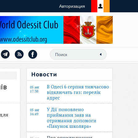
Авторизация
Новости
ів
В Одесі 6 серпня тимчасово
05 авг
17:38
відключать газ: перелік
адрес
У Дії поновлено
05 авг
 для
16:49
приймання заяв на
отримання допомоги
«Пакунок школяра»
Про оприлюднення