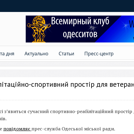
та дня
Актуально
Статьи
Пресс-центр
літаційно-спортивний простір для ветеран
сі з’явиться сучасний спортивно-реабілітаційний простір
ів.
це
повідомляє
прес-служба Одеської міської ради.