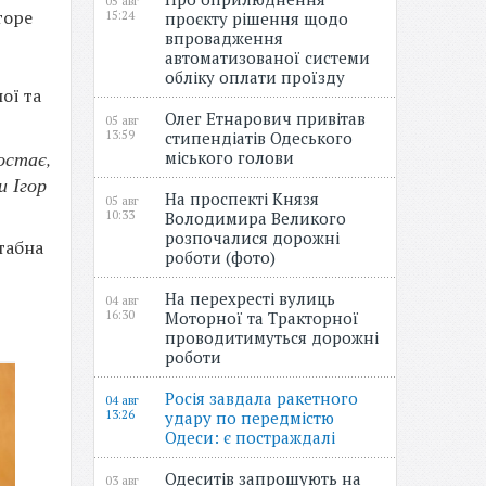
05 авг
торе
15:24
проєкту рішення щодо
впровадження
автоматизованої системи
обліку оплати проїзду
ої та
Олег Етнарович привітав
05 авг
13:59
стипендіатів Одеського
остає,
міського голови
и Ігор
На проспекті Князя
05 авг
10:33
Володимира Великого
розпочалися дорожні
табна
роботи (фото)
На перехресті вулиць
04 авг
16:30
Моторної та Тракторної
проводитимуться дорожні
роботи
Росія завдала ракетного
04 авг
13:26
удару по передмістю
Одеси: є постраждалі
Одеситів запрошують на
03 авг