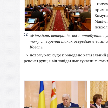
Викон
приміщ
Комунал
Маріуп
психоло
«Кількість ветеранів, які потребують су
тому створення таких осередків є важлив
Коваль.
У новому хабі буде проведено капітальний 
реконструкція відповідатиме сучасним стан