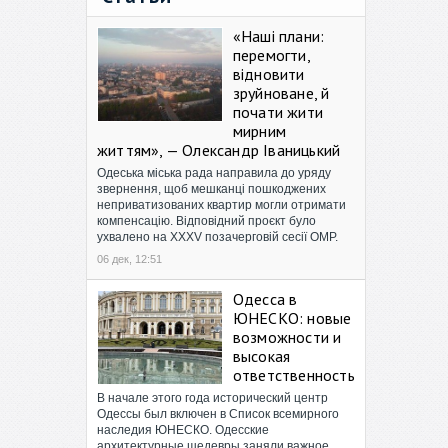
«Наші плани:
перемогти,
відновити
зруйноване, й
почати жити
мирним
життям», — Олександр Іваницький
Одеська міська рада направила до уряду
звернення, щоб мешканці пошкоджених
неприватизованих квартир могли отримати
компенсацію. Відповідний проєкт було
ухвалено на XXXV позачерговій сесії ОМР.
06 дек, 12:51
Одесса в
ЮНЕСКО: новые
возможности и
высокая
ответственность
В начале этого года исторический центр
Одессы был включен в Список всемирного
наследия ЮНЕСКО. Одесские
архитектурные шедевры заняли важное