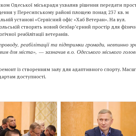
ком Одеської міськради ухвалив рішення передати прос
ення у Пересипському районі площею понад 237 кв. м
ьній установі «Сервісний офіс «Хаб Ветеран». На вул.
ольській створять новий безбар’єрний простір для фізичн
гічної реабілітації ветеранів.
проводу, реабілітації та підтримки громади, невпинно зр
им для міста», — зазначив в.о. Одеського міського голов
ремонт із створенням залу для адаптивного спорту. Масш
дартам доступності.