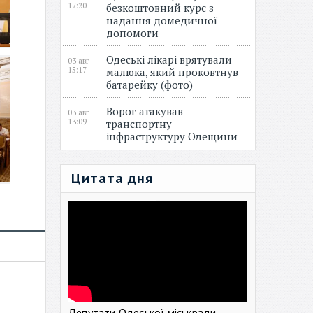
17:20
безкоштовний курс з
надання домедичної
допомоги
Одеські лікарі врятували
03 авг
15:17
малюка, який проковтнув
батарейку (фото)
Ворог атакував
03 авг
13:09
транспортну
інфраструктуру Одещини
Цитата дня
Депутати Одеської міськради