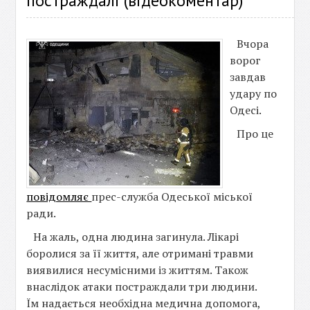
постраждалі (відеокоментар)
Вчора
ворог
завдав
удару по
Одесі.
Про це
повідомляє
прес-служба Одеської міської
ради.
На жаль, одна людина загинула. Лікарі
боролися за її життя, але отримані травми
виявилися несумісними із життям. Також
внаслідок атаки постраждали три людини.
Їм надається необхідна медична допомога,