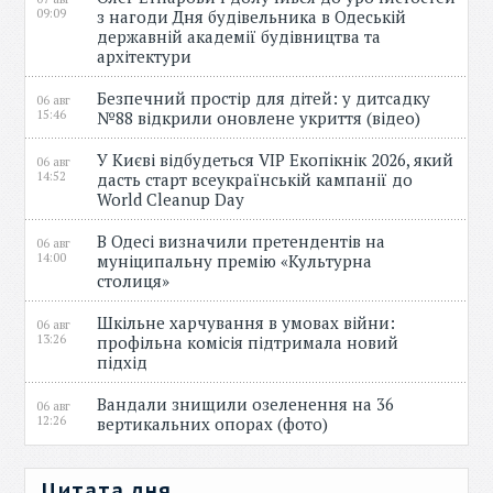
09:09
з нагоди Дня будівельника в Одеській
державній академії будівництва та
архітектури
Безпечний простір для дітей: у дитсадку
06 авг
15:46
№88 відкрили оновлене укриття (відео)
У Києві відбудеться VIP Екопікнік 2026, який
06 авг
14:52
дасть старт всеукраїнській кампанії до
World Cleanup Day
В Одесі визначили претендентів на
06 авг
14:00
муніципальну премію «Культурна
столиця»
Шкільне харчування в умовах війни:
06 авг
13:26
профільна комісія підтримала новий
підхід
Вандали знищили озеленення на 36
06 авг
12:26
вертикальних опорах (фото)
Цитата дня