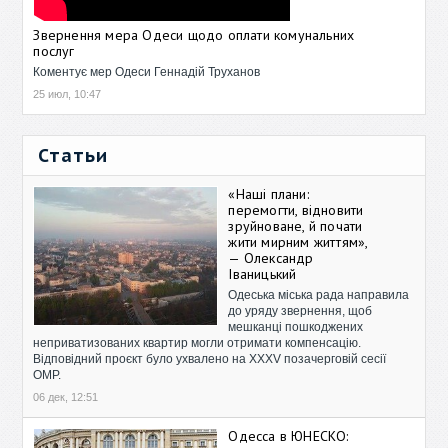
Звернення мера Одеси щодо оплати комунальних
послуг
Коментує мер Одеси Геннадій Труханов
25 июл, 10:47
Статьи
«Наші плани:
перемогти, відновити
зруйноване, й почати
жити мирним життям»,
— Олександр
Іваницький
Одеська міська рада направила
до уряду звернення, щоб
мешканці пошкоджених
неприватизованих квартир могли отримати компенсацію.
Відповідний проєкт було ухвалено на XXXV позачерговій сесії
ОМР.
06 дек, 12:51
Одесса в ЮНЕСКО: