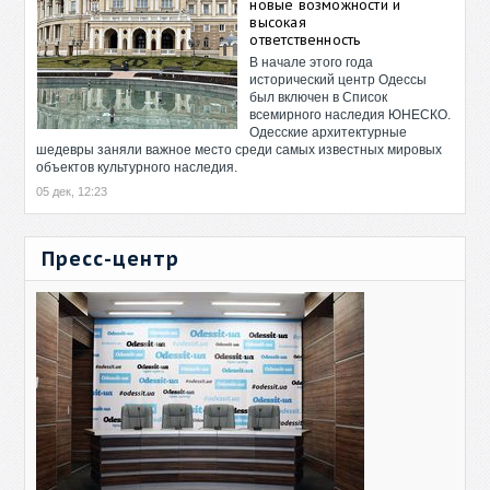
новые возможности и
высокая
ответственность
В начале этого года
исторический центр Одессы
был включен в Список
всемирного наследия ЮНЕСКО.
Одесские архитектурные
шедевры заняли важное место среди самых известных мировых
объектов культурного наследия.
05 дек, 12:23
Пресс-центр