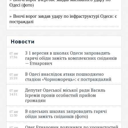
Одесі (фото)
» Вночі ворог завдав удару по інфраструктурі Одеси: є
постраждалі
Новости
З 1 вересня в школах Одеси запровадять
07 авг
17:56
гарячі обіди замість комплексних сніданків
— Етнарович
В Одесі внаслідок атаки пошкоджено
07 авг
15:59
стадіон «Чорноморець»: є постраждалий
Депутат Одеської міської ради Василь
07 авг
14:51
Ієремія провів особистий прийом
громадян
В одеських школах запровадять гарячі
07 авг
12:30
обіди замість сніданків (фото)
Олег Етнарович долучився до урочистостей
07 авг