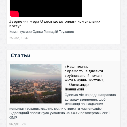
Звернення мера Одеси щодо оплати комунальних
послуг
Коментує мер Одеси Геннадій Труханов
25 июл, 10:47
Статьи
«Наші плани:
перемогти, відновити
зруйноване, й почати
жити мирним життям»,
— Олександр
Іваницький
Одеська міська рада направила
до уряду звернення, щоб
мешканці пошкоджених
неприватизованих квартир могли отримати компенсацію.
Відповідний проєкт було ухвалено на XXXV позачерговій сесії
ОМР.
06 дек, 12:51