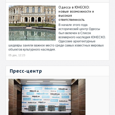
Одесса в ЮНЕСКО:
новые возможности и
высокая
ответственность
В начале этого года
исторический центр Одессы
был включен в Список
всемирного наследия ЮНЕСКО.
Одесские архитектурные
шедевры заняли важное место среди самых известных мировых
объектов культурного наследия.
05 дек, 12:23
Пресс-центр