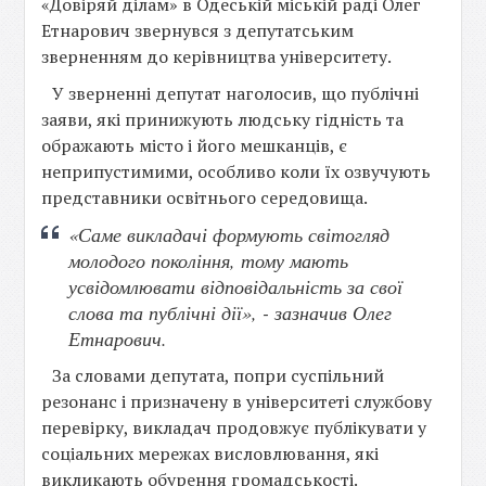
«Довіряй ділам» в Одеській міській раді Олег
Етнарович звернувся з депутатським
зверненням до керівництва університету.
У зверненні депутат наголосив, що публічні
заяви, які принижують людську гідність та
ображають місто і його мешканців, є
неприпустимими, особливо коли їх озвучують
представники освітнього середовища.
«Саме викладачі формують світогляд
молодого покоління, тому мають
усвідомлювати відповідальність за свої
слова та публічні дії», - зазначив Олег
Етнарович.
За словами депутата, попри суспільний
резонанс і призначену в університеті службову
перевірку, викладач продовжує публікувати у
соціальних мережах висловлювання, які
викликають обурення громадськості.