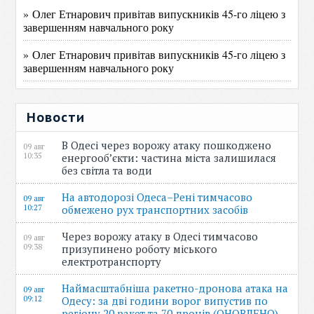
» Олег Етнарович привітав випускників 45-го ліцею з
завершенням навчального року
» Олег Етнарович привітав випускників 45-го ліцею з
завершенням навчального року
Новости
В Одесі через ворожу атаку пошкоджено
09 авг
10:35
енергооб’єкти: частина міста залишилася
без світла та води
На автодорозі Одеса–Рені тимчасово
09 авг
10:27
обмежено рух транспортних засобів
Через ворожу атаку в Одесі тимчасово
09 авг
09:38
призупинено роботу міського
електротранспорту
Наймасштабніша ракетно-дронова атака на
09 авг
09:12
Одесу: за дві години ворог випустив по
регіону 20 ракет та 70 дронів (ОНОВЛЕНО)