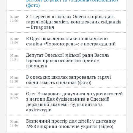
(фото)
З 1 вересня в школах Одеси запровадять
07 авг
17:56
гарячі обіди замість комплексних сніданків
— Етнарович
В Одесі внаслідок атаки пошкоджено
07 авг
15:59
стадіон «Чорноморець»: є постраждалий
Депутат Одеської міської ради Василь
07 авг
14:51
Ієремія провів особистий прийом
громадян
В одеських школах запровадять гарячі
07 авг
12:30
обіди замість сніданків (фото)
Олег Етнарович долучився до урочистостей
07 авг
09:09
з нагоди Дня будівельника в Одеській
державній академії будівництва та
архітектури
Безпечний простір для дітей: у дитсадку
06 авг
15:46
№88 відкрили оновлене укриття (відео)