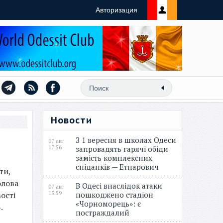
Авторизация
Новости
З 1 вересня в школах Одеси
07 авг
17:56
запровадять гарячі обіди
замість комплексних
сніданків — Етнарович
ти,
олова
В Одесі внаслідок атаки
07 авг
ості
15:59
пошкоджено стадіон
«Чорноморець»: є
.
постраждалий