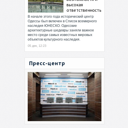
высокая
ответственность
В начале этого года исторический центр
Одессы был включен в Список всемирного
наследия ЮНЕСКО. Одесские
архитектурные шедевры заняли важное
место среди самых известных мировых
объектов культурного наследия.
05 дек, 12:23
Пресс-центр