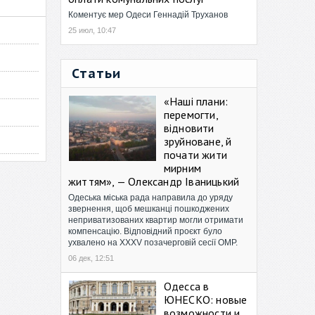
Коментує мер Одеси Геннадій Труханов
25 июл, 10:47
Статьи
«Наші плани:
перемогти,
відновити
зруйноване, й
почати жити
мирним
життям», — Олександр Іваницький
Одеська міська рада направила до уряду
звернення, щоб мешканці пошкоджених
неприватизованих квартир могли отримати
компенсацію. Відповідний проєкт було
ухвалено на XXXV позачерговій сесії ОМР.
06 дек, 12:51
Одесса в
ЮНЕСКО: новые
возможности и