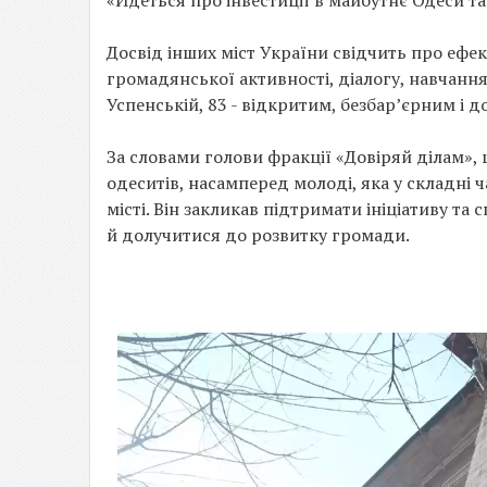
«Йдеться про інвестиції в майбутнє Одеси та
Досвід інших міст України свідчить про ефек
громадянської активності, діалогу, навчання 
Успенській, 83 - відкритим, безбар’єрним і д
За словами голови фракції «Довіряй ділам»,
одеситів, насамперед молоді, яка у складні 
місті. Він закликав підтримати ініціативу та 
й долучитися до розвитку громади.