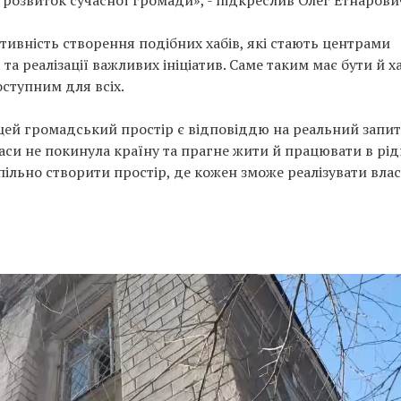
 розвиток сучасної громади», - підкреслив Олег Етнарови
тивність створення подібних хабів, які стають центрами
та реалізації важливих ініціатив. Саме таким має бути й х
оступним для всіх.
 цей громадський простір є відповіддю на реальний запит
часи не покинула країну та прагне жити й працювати в рі
спільно створити простір, де кожен зможе реалізувати влас