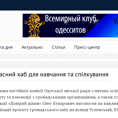
та дня
Актуально
Статьи
Пресс-центр
часний хаб для навчання та спілкування
лова постійної комісії Одеської міської ради з питань осві
рту та взаємодії з громадськими організаціями, а також г
кції «Довіряй ділам» Олег Етнарович наголосив на важлив
ізації проєкту громадського хабу на вулиці Успенській, 83