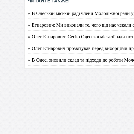
ЧИТАЙТЕ ТАКЖЕ:
» В Одеській міській раді члени Молодіжної ради 
» Етнарович: Ми виконали те, чого від нас чекали о
» Олег Етнарович: Сесію Одеської міської ради п
» Олег Етнарович прозвітував перед виборцями про 
» В Одесі оновили склад та підходи до роботи Мол