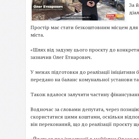
За й
діа
Простір має стати безкоштовним місцем для 
міста.
«Шлях від задуму цього проєкту до конкретн
зазначив Олег Етнарович.
У межах підготовки до реалізації ініціативи
передано на баланс комунальної установи та 
Також вдалося залучити частину фінансуванн
Водночас за словами депутата, через позиці
скористатися цими коштами, оскільки відпов
він переконаний, що до реалізації проєкту щ