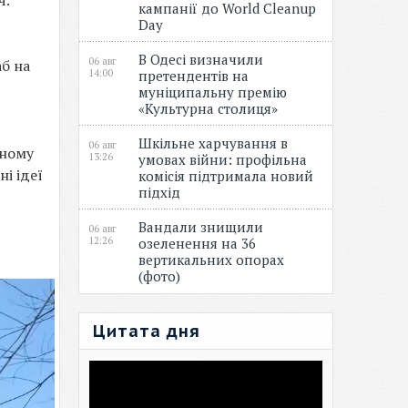
ч.
кампанії до World Cleanup
Day
В Одесі визначили
06 авг
аб на
14:00
претендентів на
муніципальну премію
«Культурна столиця»
Шкільне харчування в
06 авг
дному
13:26
умовах війни: профільна
ні ідеї
комісія підтримала новий
підхід
Вандали знищили
06 авг
12:26
озеленення на 36
вертикальних опорах
(фото)
Цитата дня