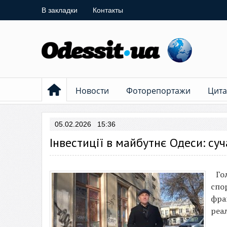
В закладки
Контакты
Новости
Фоторепортажи
Цита
05.02.2026 15:36
Інвестиції в майбутнє Одеси: су
Го
спо
фра
реал