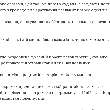
ого словами, цей хаб - не просто будівля, а результат пос
логу з громадою та врахування реальних потреб одеситів.
навчання, спілкування та об’єднання навколо ідей розви
их рішень і дій ми пройшли разом із активною молоддю»,
 було розроблено сучасний проєкт реконструкції, будівлю
розпочато підготовчі етапи для її відновлення.
я від міжнародних інвесторів - майже 6 млн грн.
ю окремих представників міської ради місто не змогло
ідне рішення не отримало підтримки у сесійній залі. Поп
е вдасться повернутися.