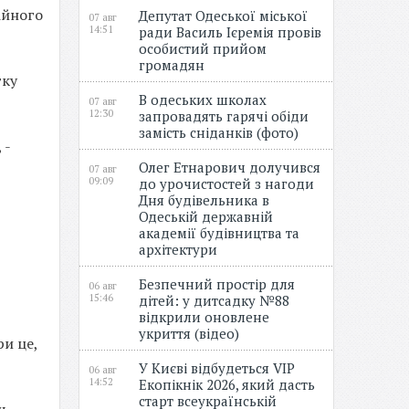
тійного
Депутат Одеської міської
07 авг
14:51
ради Василь Ієремія провів
особистий прийом
громадян
тку
В одеських школах
07 авг
12:30
запровадять гарячі обіди
замість сніданків (фото)
 -
Олег Етнарович долучився
07 авг
09:09
до урочистостей з нагоди
Дня будівельника в
Одеській державній
академії будівництва та
архітектури
Безпечний простір для
06 авг
15:46
дітей: у дитсадку №88
відкрили оновлене
укриття (відео)
ри це,
У Києві відбудеться VIP
06 авг
14:52
Екопікнік 2026, який дасть
старт всеукраїнській