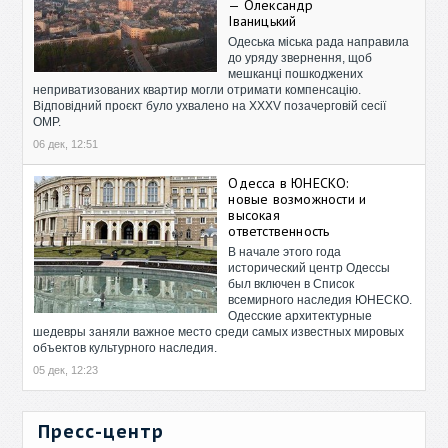
— Олександр
Іваницький
Одеська міська рада направила
до уряду звернення, щоб
мешканці пошкоджених
неприватизованих квартир могли отримати компенсацію.
Відповідний проєкт було ухвалено на XXXV позачерговій сесії
ОМР.
06 дек, 12:51
Одесса в ЮНЕСКО:
новые возможности и
высокая
ответственность
В начале этого года
исторический центр Одессы
был включен в Список
всемирного наследия ЮНЕСКО.
Одесские архитектурные
шедевры заняли важное место среди самых известных мировых
объектов культурного наследия.
05 дек, 12:23
Пресс-центр