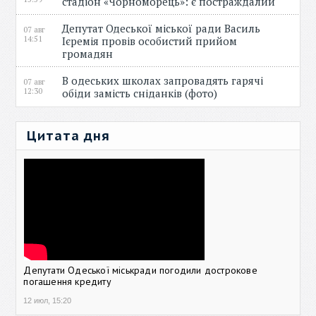
стадіон «Чорноморець»: є постраждалий
Депутат Одеської міської ради Василь
07 авг
14:51
Ієремія провів особистий прийом
громадян
В одеських школах запровадять гарячі
07 авг
12:30
обіди замість сніданків (фото)
Цитата дня
Депутати Одеської міськради погодили дострокове
погашення кредиту
12 июл, 15:20