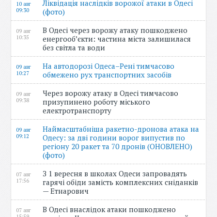
Ліквідація наслідків ворожої атаки в Одесі
10 авг
09:30
(фото)
В Одесі через ворожу атаку пошкоджено
09 авг
10:35
енергооб’єкти: частина міста залишилася
без світла та води
На автодорозі Одеса–Рені тимчасово
09 авг
10:27
обмежено рух транспортних засобів
Через ворожу атаку в Одесі тимчасово
09 авг
09:38
призупинено роботу міського
електротранспорту
Наймасштабніша ракетно-дронова атака на
09 авг
09:12
Одесу: за дві години ворог випустив по
регіону 20 ракет та 70 дронів (ОНОВЛЕНО)
(фото)
З 1 вересня в школах Одеси запровадять
07 авг
17:56
гарячі обіди замість комплексних сніданків
— Етнарович
В Одесі внаслідок атаки пошкоджено
07 авг
15:59