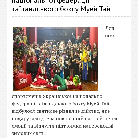
національної федерації
таїландського боксу Муей Тай
Для
юних
спортсменів Української національної
федерації таїландського боксу Муей Тай
відбулося святкове різдвяне дійство, яке
подарувало дітям новорічний настрій, теплі
емоції та відчуття підтримки напередодні
зимових свят.