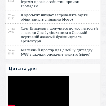
14:51
Ієремія провів особистий прийом
громадян
В одеських школах запровадять гарячі
07 авг
12:30
обіди замість сніданків (фото)
Олег Етнарович долучився до урочистостей
07 авг
09:09
з нагоди Дня будівельника в Одеській
державній академії будівництва та
архітектури
Безпечний простір для дітей: у дитсадку
06 авг
15:46
№88 відкрили оновлене укриття (відео)
Цитата дня