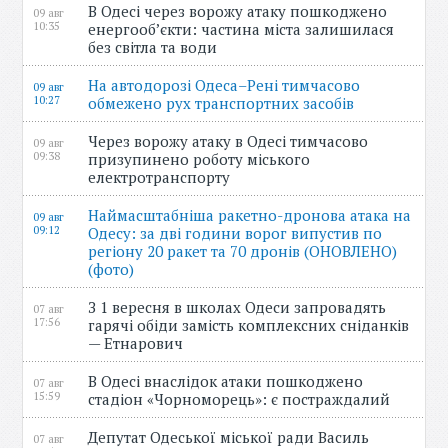
В Одесі через ворожу атаку пошкоджено
09 авг
10:35
енергооб’єкти: частина міста залишилася
без світла та води
На автодорозі Одеса–Рені тимчасово
09 авг
10:27
обмежено рух транспортних засобів
Через ворожу атаку в Одесі тимчасово
09 авг
09:38
призупинено роботу міського
електротранспорту
Наймасштабніша ракетно-дронова атака на
09 авг
09:12
Одесу: за дві години ворог випустив по
регіону 20 ракет та 70 дронів (ОНОВЛЕНО)
(фото)
З 1 вересня в школах Одеси запровадять
07 авг
17:56
гарячі обіди замість комплексних сніданків
— Етнарович
В Одесі внаслідок атаки пошкоджено
07 авг
15:59
стадіон «Чорноморець»: є постраждалий
Депутат Одеської міської ради Василь
07 авг