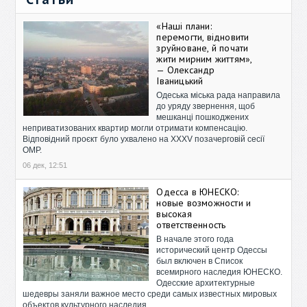
«Наші плани:
перемогти, відновити
зруйноване, й почати
жити мирним життям»,
— Олександр
Іваницький
Одеська міська рада направила
до уряду звернення, щоб
мешканці пошкоджених
неприватизованих квартир могли отримати компенсацію.
Відповідний проєкт було ухвалено на XXXV позачерговій сесії
ОМР.
06 дек, 12:51
Одесса в ЮНЕСКО:
новые возможности и
высокая
ответственность
В начале этого года
исторический центр Одессы
был включен в Список
всемирного наследия ЮНЕСКО.
Одесские архитектурные
шедевры заняли важное место среди самых известных мировых
объектов культурного наследия.