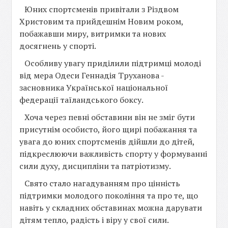
Юних спортсменів привітали з Різдвом
Христовим та прийдешнім Новим роком,
побажавши миру, витримки та нових
досягнень у спорті.
Особливу увагу приділили підтримці молоді
від мера Одеси Геннадія Труханова -
засновника Української національної
федерації таїландського боксу.
Хоча через певні обставини він не зміг бути
присутнім особисто, його щирі побажання та
увага до юних спортсменів дійшли до дітей,
підкреслюючи важливість спорту у формуванні
сили духу, дисципліни та патріотизму.
Свято стало нагадуванням про цінність
підтримки молодого покоління та про те, що
навіть у складних обставинах можна дарувати
дітям тепло, радість і віру у свої сили.