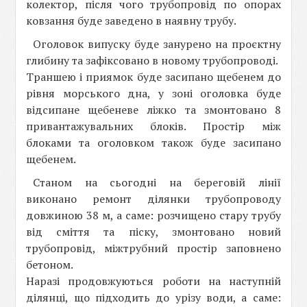
колектор, після чого трубопровід по опорах
ковзання буде заведено в наявну трубу.
Оголовок випуску буде занурено на проєктну
глибину та зафіксовано в новому трубопроводі.
Траншею і приямок буде засипано щебенем до
рівня морського дна, у зоні оголовка буде
відсипане щебеневе ліжко та змонтовано 8
привантажувальних блоків. Простір між
блоками та оголовком також буде засипано
щебенем.
Станом на сьогодні на береговій лінії
виконано ремонт ділянки трубопроводу
довжиною 38 м, а саме: розчищено стару трубу
від сміття та піску, змонтовано новий
трубопровід, міжтрубний простір заповнено
бетоном.
Наразі продовжуються роботи на наступній
ділянці, що підходить до урізу води, а саме: