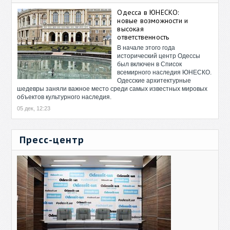
Одесса в ЮНЕСКО:
новые возможности и
высокая
ответственность
В начале этого года
исторический центр Одессы
был включен в Список
всемирного наследия ЮНЕСКО.
Одесские архитектурные
шедевры заняли важное место среди самых известных мировых
объектов культурного наследия.
05 дек, 12:23
Пресс-центр