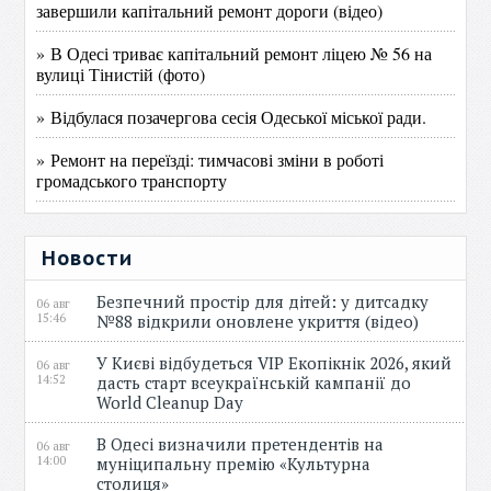
завершили капітальний ремонт дороги (відео)
» В Одесі триває капітальний ремонт ліцею № 56 на
вулиці Тінистій (фото)
» Відбулася позачергова сесія Одеської міської ради.
» Ремонт на переїзді: тимчасові зміни в роботі
громадського транспорту
Новости
Безпечний простір для дітей: у дитсадку
06 авг
15:46
№88 відкрили оновлене укриття (відео)
У Києві відбудеться VIP Екопікнік 2026, який
06 авг
14:52
дасть старт всеукраїнській кампанії до
World Cleanup Day
В Одесі визначили претендентів на
06 авг
14:00
муніципальну премію «Культурна
столиця»