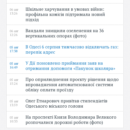
Шкільне харчування в умовах війни:
06 авг
13:26
профільна комісія підтримала новий
підхід
Вандали знищили озеленення на 36
06 авг
12:26
вертикальних опорах (фото)
В Одесі 6 серпня тимчасово відключать газ:
05 авг
17:38
перелік адрес
У Дії поновлено приймання заяв на
05 авг
16:49
отримання допомоги «Пакунок школяра»
Про оприлюднення проєкту рішення щодо
05 авг
15:24
впровадження автоматизованої системи
обліку оплати проїзду
Олег Етнарович привітав стипендіатів
05 авг
13:59
Одеського міського голови
На проспекті Князя Володимира Великого
05 авг
10:33
розпочалися дорожні роботи (фото)