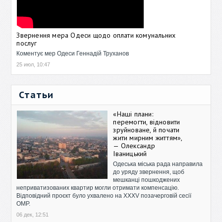
Звернення мера Одеси щодо оплати комунальних
послуг
Коментує мер Одеси Геннадій Труханов
25 июл, 10:47
Статьи
«Наші плани:
перемогти, відновити
зруйноване, й почати
жити мирним життям»,
— Олександр
Іваницький
Одеська міська рада направила
до уряду звернення, щоб
мешканці пошкоджених
неприватизованих квартир могли отримати компенсацію.
Відповідний проєкт було ухвалено на XXXV позачерговій сесії
ОМР.
06 дек, 12:51