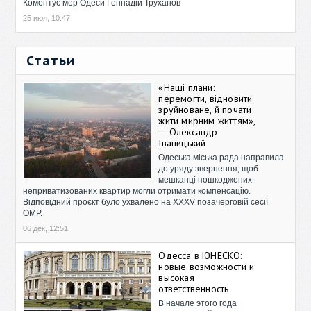
Коментує мер Одеси Геннадій Труханов
25 июл, 10:47
Статьи
«Наші плани:
перемогти, відновити
зруйноване, й почати
жити мирним життям»,
— Олександр
Іваницький
Одеська міська рада направила
до уряду звернення, щоб
мешканці пошкоджених
неприватизованих квартир могли отримати компенсацію.
Відповідний проєкт було ухвалено на XXXV позачерговій сесії
ОМР.
06 дек, 12:51
Одесса в ЮНЕСКО:
новые возможности и
высокая
ответственность
В начале этого года