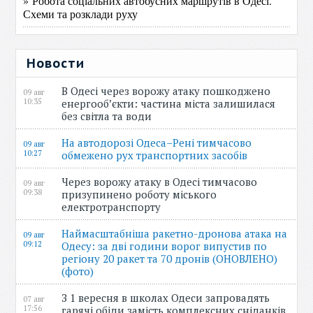
» Робота соціальних автобусних маршрутів в Одесі.
Схеми та розклади руху
Новости
В Одесі через ворожу атаку пошкоджено
09 авг
10:35
енергооб’єкти: частина міста залишилася
без світла та води
На автодорозі Одеса–Рені тимчасово
09 авг
10:27
обмежено рух транспортних засобів
Через ворожу атаку в Одесі тимчасово
09 авг
09:38
призупинено роботу міського
електротранспорту
Наймасштабніша ракетно-дронова атака на
09 авг
09:12
Одесу: за дві години ворог випустив по
регіону 20 ракет та 70 дронів (ОНОВЛЕНО)
(фото)
З 1 вересня в школах Одеси запровадять
07 авг
17:56
гарячі обіди замість комплексних сніданків