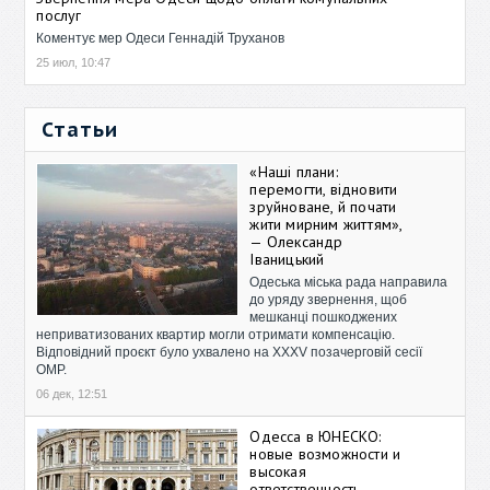
послуг
Коментує мер Одеси Геннадій Труханов
25 июл, 10:47
Статьи
«Наші плани:
перемогти, відновити
зруйноване, й почати
жити мирним життям»,
— Олександр
Іваницький
Одеська міська рада направила
до уряду звернення, щоб
мешканці пошкоджених
неприватизованих квартир могли отримати компенсацію.
Відповідний проєкт було ухвалено на XXXV позачерговій сесії
ОМР.
06 дек, 12:51
Одесса в ЮНЕСКО:
новые возможности и
высокая
ответственность