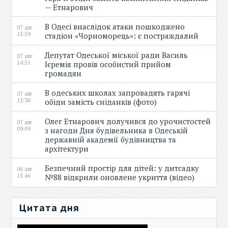
— Етнарович
В Одесі внаслідок атаки пошкоджено
07 авг
15:59
стадіон «Чорноморець»: є постраждалий
Депутат Одеської міської ради Василь
07 авг
14:51
Ієремія провів особистий прийом
громадян
В одеських школах запровадять гарячі
07 авг
12:30
обіди замість сніданків (фото)
Олег Етнарович долучився до урочистостей
07 авг
09:09
з нагоди Дня будівельника в Одеській
державній академії будівництва та
архітектури
Безпечний простір для дітей: у дитсадку
06 авг
15:46
№88 відкрили оновлене укриття (відео)
Цитата дня