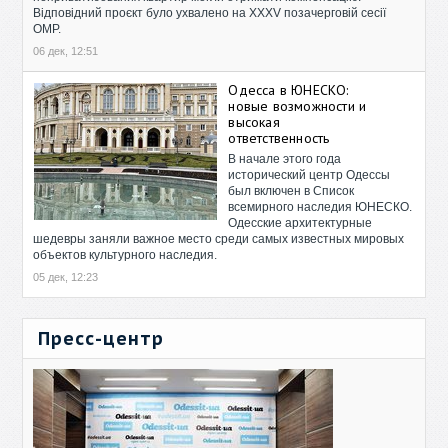
Відповідний проєкт було ухвалено на XXXV позачерговій сесії
ОМР.
06 дек, 12:51
Одесса в ЮНЕСКО:
новые возможности и
высокая
ответственность
В начале этого года
исторический центр Одессы
был включен в Список
всемирного наследия ЮНЕСКО.
Одесские архитектурные
шедевры заняли важное место среди самых известных мировых
объектов культурного наследия.
05 дек, 12:23
Пресс-центр