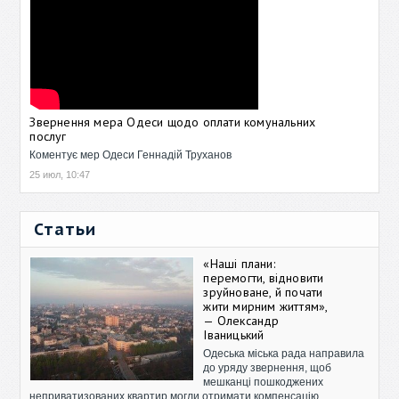
Звернення мера Одеси щодо оплати комунальних
послуг
Коментує мер Одеси Геннадій Труханов
25 июл, 10:47
Статьи
«Наші плани:
перемогти, відновити
зруйноване, й почати
жити мирним життям»,
— Олександр
Іваницький
Одеська міська рада направила
до уряду звернення, щоб
мешканці пошкоджених
неприватизованих квартир могли отримати компенсацію.