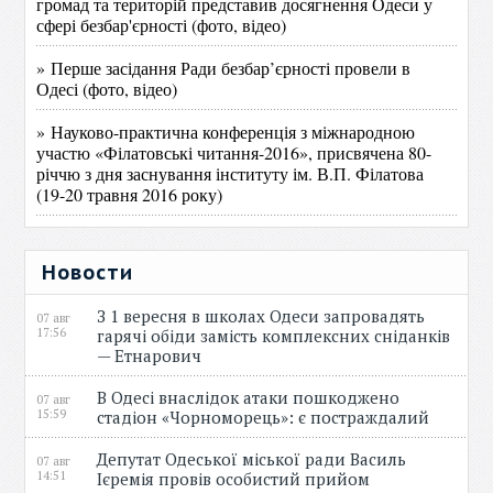
громад та територій представив досягнення Одеси у
сфері безбар'єрності (фото, відео)
» Перше засідання Ради безбар’єрності провели в
Одесі (фото, відео)
» Науково-практична конференція з міжнародною
участю «Філатовські читання-2016», присвячена 80-
річчю з дня заснування інституту ім. В.П. Філатова
(19-20 травня 2016 року)
Новости
З 1 вересня в школах Одеси запровадять
07 авг
17:56
гарячі обіди замість комплексних сніданків
— Етнарович
В Одесі внаслідок атаки пошкоджено
07 авг
15:59
стадіон «Чорноморець»: є постраждалий
Депутат Одеської міської ради Василь
07 авг
14:51
Ієремія провів особистий прийом