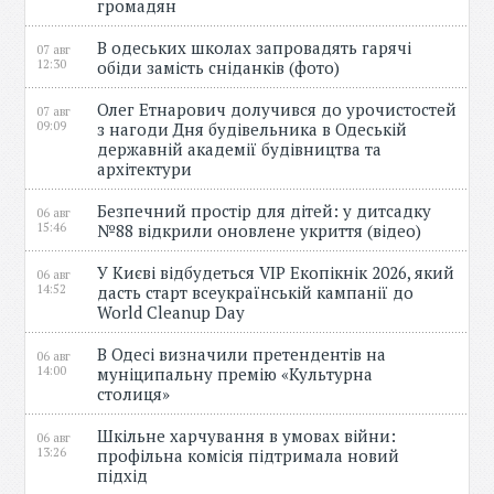
громадян
В одеських школах запровадять гарячі
07 авг
12:30
обіди замість сніданків (фото)
Олег Етнарович долучився до урочистостей
07 авг
09:09
з нагоди Дня будівельника в Одеській
державній академії будівництва та
архітектури
Безпечний простір для дітей: у дитсадку
06 авг
15:46
№88 відкрили оновлене укриття (відео)
У Києві відбудеться VIP Екопікнік 2026, який
06 авг
14:52
дасть старт всеукраїнській кампанії до
World Cleanup Day
В Одесі визначили претендентів на
06 авг
14:00
муніципальну премію «Культурна
столиця»
Шкільне харчування в умовах війни:
06 авг
13:26
профільна комісія підтримала новий
підхід